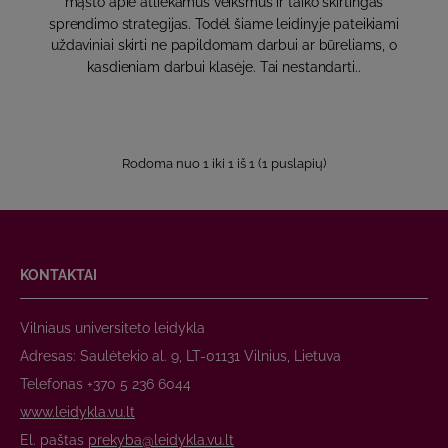
mąsto apie atliekamus veiksmus ir taiko skirtingas
sprendimo strategijas. Todėl šiame leidinyje pateikiami
uždaviniai skirti ne papildomam darbui ar būreliams, o
kasdieniam darbui klasėje. Tai nestandarti..
Rodoma nuo 1 iki 1 iš 1 (1 puslapių)
KONTAKTAI
Vilniaus universiteto leidykla
Adresas: Saulėtekio al. 9, LT-01131 Vilnius, Lietuva
Telefonas +370 5 236 6044
www.leidykla.vu.lt
El. paštas
prekyba@leidykla.vu.lt