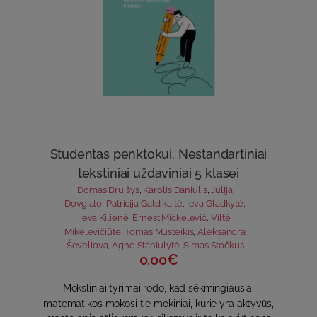
Studentas penktokui. Nestandartiniai
tekstiniai uždaviniai 5 klasei
Domas Bruišys
,
Karolis Daniulis
,
Julija
Dovgialo
,
Patricija Galdikaitė
,
Ieva Gladkytė
,
Ieva Kilienė
,
Ernest Mickelevič
,
Viltė
Mikelevičiūtė
,
Tomas Musteikis
,
Aleksandra
Ševeliova
,
Agnė Staniulytė
,
Simas Stočkus
0.00€
Moksliniai tyrimai rodo, kad sėkmingiausiai
matematikos mokosi tie mokiniai, kurie yra aktyvūs,