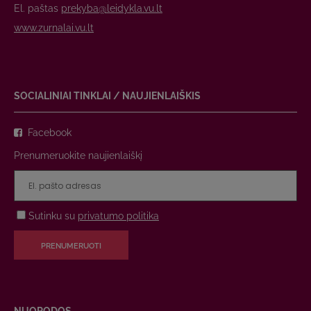
El. paštas
prekyba@leidykla.vu.lt
www.zurnalai.vu.lt
SOCIALINIAI TINKLAI / NAUJIENLAIŠKIS
Facebook
Prenumeruokite naujienlaiškį
Sutinku su
privatumo politika
PRENUMERUOTI