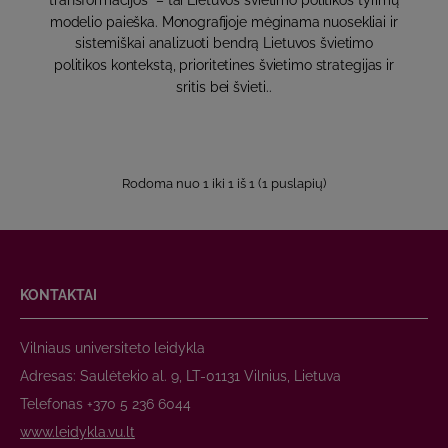
transformacijos" – tai Lietuvos švietimo politikos tyrimų
modelio paieška. Monografijoje mėginama nuosekliai ir
sistemiškai analizuoti bendrą Lietuvos švietimo
politikos kontekstą, prioritetines švietimo strategijas ir
sritis bei švieti..
Rodoma nuo 1 iki 1 iš 1 (1 puslapių)
KONTAKTAI
Vilniaus universiteto leidykla
Adresas: Saulėtekio al. 9, LT-01131 Vilnius, Lietuva
Telefonas +370 5 236 6044
www.leidykla.vu.lt