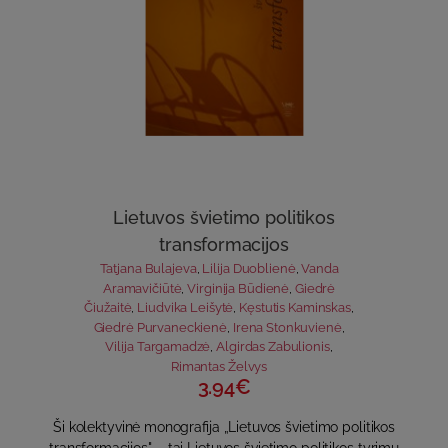
Lietuvos švietimo politikos
transformacijos
Tatjana Bulajeva
,
Lilija Duoblienė
,
Vanda
Aramavičiūtė
,
Virginija Būdienė
,
Giedrė
Čiužaitė
,
Liudvika Leišytė
,
Kęstutis Kaminskas
,
Giedrė Purvaneckienė
,
Irena Stonkuvienė
,
Vilija Targamadzė
,
Algirdas Zabulionis
,
Rimantas Želvys
3.94€
Ši kolektyvinė monografija „Lietuvos švietimo politikos