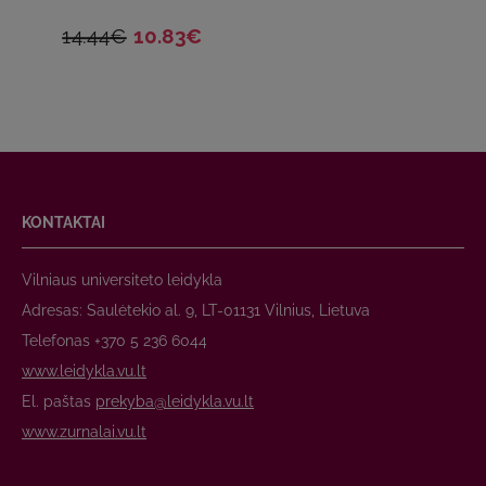
14.44€
10.83€
KONTAKTAI
Vilniaus universiteto leidykla
Adresas: Saulėtekio al. 9, LT-01131 Vilnius, Lietuva
Telefonas +370 5 236 6044
www.leidykla.vu.lt
El. paštas
prekyba@leidykla.vu.lt
www.zurnalai.vu.lt