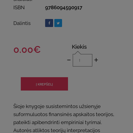
ISBN
9786094590917
Dalintis
Kiekis
0.00€
-
+
Šioje knygoje susistemintos užsienyje
suformuluotos finansinės apskaitos teorijos,
pateikti apibendrinti empiriniai tyrimai.
Autorės atliktos teorijų interpretacijos