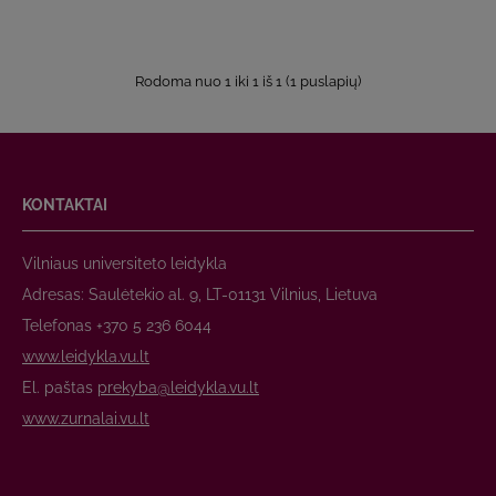
Rodoma nuo 1 iki 1 iš 1 (1 puslapių)
KONTAKTAI
Vilniaus universiteto leidykla
Adresas: Saulėtekio al. 9, LT-01131 Vilnius, Lietuva
Telefonas +370 5 236 6044
www.leidykla.vu.lt
El. paštas
prekyba@leidykla.vu.lt
www.zurnalai.vu.lt