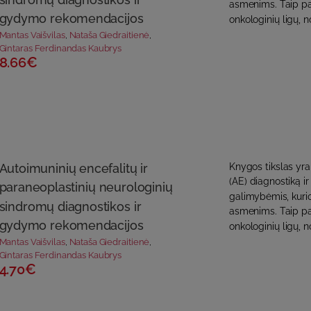
asmenims. Taip pa
gydymo rekomendacijos
onkologinių ligų, n
Mantas Vaišvilas
,
Nataša Giedraitienė
,
Gintaras Ferdinandas Kaubrys
8.66€
Autoimuninių encefalitų ir
Knygos tikslas yra
(AE) diagnostiką 
paraneoplastinių neurologinių
galimybėmis, kurio
sindromų diagnostikos ir
asmenims. Taip pa
gydymo rekomendacijos
onkologinių ligų, n
Mantas Vaišvilas
,
Nataša Giedraitienė
,
Gintaras Ferdinandas Kaubrys
4.70€