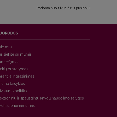
Rodoma nuo 1 iki 2 iš 2 (1 puslapių)
UORODOS
pie mus
sisiekite su mumis
pmokėjimas
ekių pristatymas
rantija ir grąžinimas
rkimo taisyklės
ivatumo politika
ektroninių ir spausdintų knygų naudojimo sąlygos
idinių prieinamumas