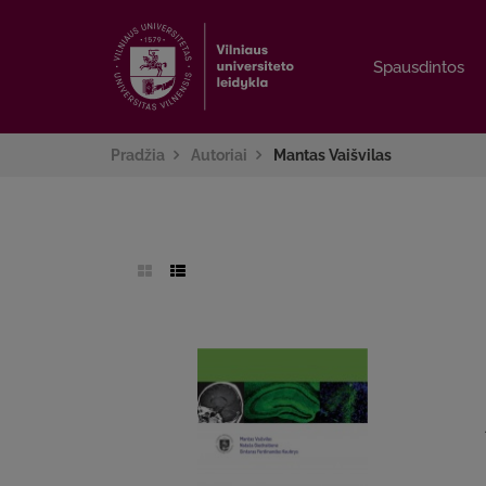
Spausdintos
Spausdintos
Pradžia
Autoriai
Mantas Vaišvilas