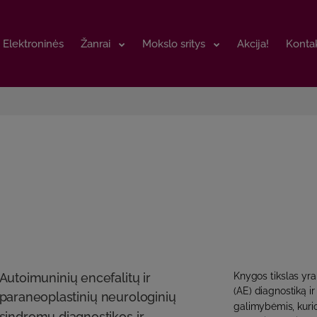
Elektroninės
Elektroninės
Žanrai
Žanrai
Mokslo sritys
Mokslo sritys
Akcija!
Akcija!
Kontak
Kontak
Autoimuninių encefalitų ir
Knygos tikslas yra
(AE) diagnostiką 
paraneoplastinių neurologinių
galimybėmis, kurio
sindromų diagnostikos ir