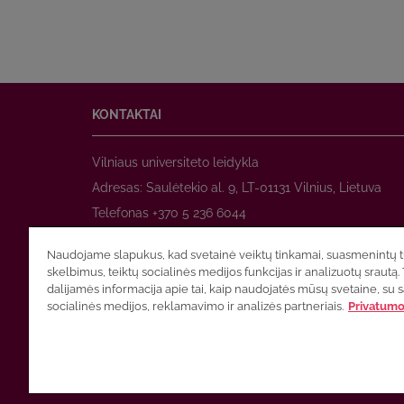
KONTAKTAI
Vilniaus universiteto leidykla
Adresas: Saulėtekio al. 9, LT-01131 Vilnius, Lietuva
Telefonas +370 5 236 6044
www.leidykla.vu.lt
Naudojame slapukus, kad svetainė veiktų tinkamai, suasmenintų tu
El. paštas
prekyba@leidykla.vu.lt
skelbimus, teiktų socialinės medijos funkcijas ir analizuotų srautą. 
www.zurnalai.vu.lt
dalijamės informacija apie tai, kaip naudojatės mūsų svetaine, su 
socialinės medijos, reklamavimo ir analizės partneriais.
Privatumo 