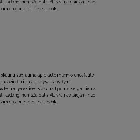
t, kadangi nemaža dalis AE yra neatsiejami nuo
orima toliau plėtoti neuroonk..
 skatinti supratimą apie autoimuninio encefalito
ir supažindinti su agresyvaus gydymo
s lemia geras išeitis šiomis ligomis sergantiems
t, kadangi nemaža dalis AE yra neatsiejami nuo
orima toliau plėtoti neuroonk..