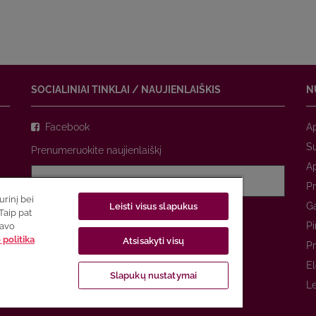
SOCIALINIAI TINKLAI / NAUJIENLAIŠKIS
N
Facebook
A
Su
Prenumeruokite naujienlaiškį
A
Pr
rinį bei
Ga
Leisti visus slapukus
Sutinku su
privatumo politika
Taip pat
Pi
savo
politika
Atsisakyti visų
PRENUMERUOTI
Pr
El
Slapukų nustatymai
Le