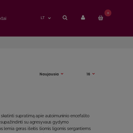
0
0
tai
tai
LT
LT
 skatinti supratimą apie autoimuninio encefalito
ir supažindinti su agresyvaus gydymo
s lemia geras išeitis šiomis ligomis sergantiems