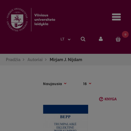
Navi
0
LT
Pradžia
Autoriai
Mirjam J. Nijdam