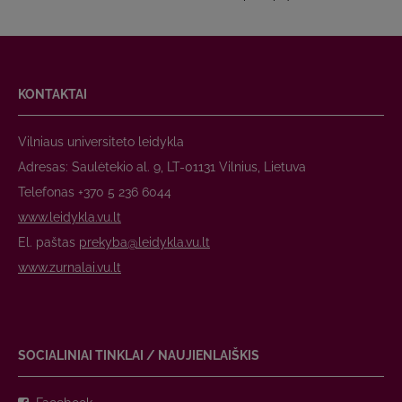
KONTAKTAI
Vilniaus universiteto leidykla
Adresas: Saulėtekio al. 9, LT-01131 Vilnius, Lietuva
Telefonas +370 5 236 6044
www.leidykla.vu.lt
El. paštas
prekyba@leidykla.vu.lt
www.zurnalai.vu.lt
SOCIALINIAI TINKLAI / NAUJIENLAIŠKIS