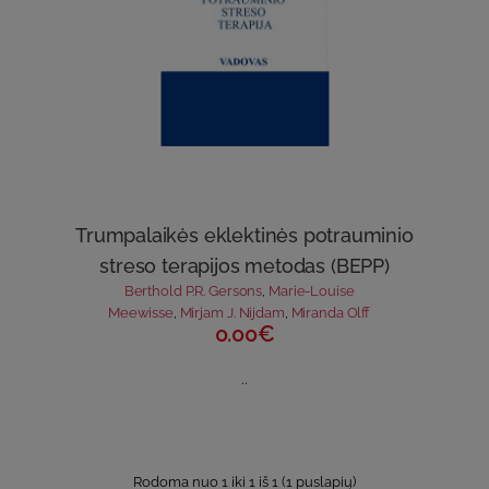
Trumpalaikės eklektinės potrauminio
streso terapijos metodas (BEPP)
Berthold P.R. Gersons
,
Marie-Louise
Meewisse
,
Mirjam J. Nijdam
,
Miranda Olff
0.00€
..
Rodoma nuo 1 iki 1 iš 1 (1 puslapių)