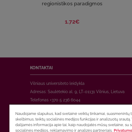
regionistikos paradigmos
1.72€
KONTAKTAI
Vilniaus universiteto leidykla
Adresas: Saulėtekio al. 9, LT-01131 Vilnius, Lietuva
Telefonas +370 5 236 6044
www.leidykla.vu.lt
Naudojame slapukus, kad svetainė veiktų tinkamai, suasmenintų tu
El. paštas
prekyba@leidykla.vu.lt
skelbimus, teiktų socialinės medijos funkcijas ir analizuotų srautą. 
www.zurnalai.vu.lt
dalijamės informacija apie tai, kaip naudojatės mūsų svetaine, su 
socialinės medijos, reklamavimo ir analizės partneriais.
Privatumo 