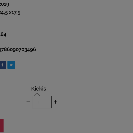
2019
24,5 x17,5
184
9786090703496
Kiekis
-
+