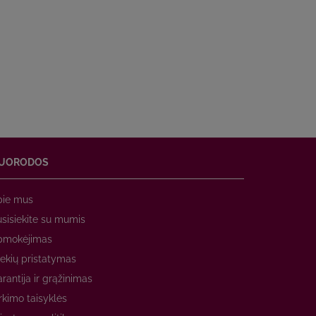
UORODOS
pie mus
sisiekite su mumis
pmokėjimas
ekių pristatymas
rantija ir grąžinimas
rkimo taisyklės