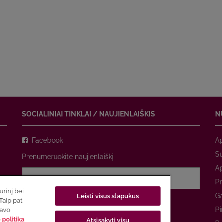
SOCIALINIAI TINKLAI / NAUJIENLAIŠKIS
N
Facebook
A
Su
Prenumeruokite naujienlaiškį
A
Pr
rinį bei
Ga
Leisti visus slapukus
Sutinku su
privatumo politika
Taip pat
Pi
savo
politika
Atsisakyti visų
PRENUMERUOTI