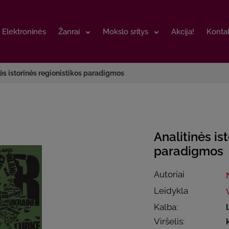
Elektroninės
Elektroninės
Žanrai
Žanrai
Mokslo sritys
Mokslo sritys
Akcija!
Akcija!
Kontak
Kontak
nės istorinės regionistikos paradigmos
Analitinės is
paradigmos
Autoriai
Leidykla
Kalba:
Viršelis: