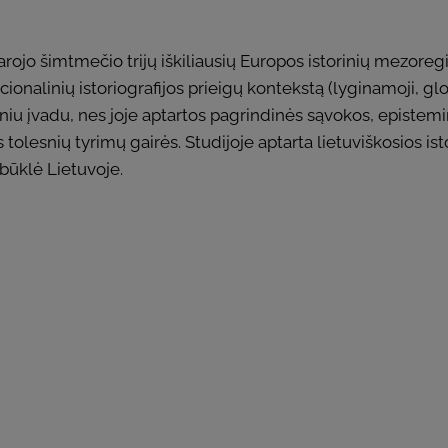
rojo šimtmečio trijų iškiliausių Europos istorinių mezoreg
ionalinių istoriografijos prieigų kontekstą (lyginamoji, globa
 įvadu, nes joje aptartos pagrindinės sąvokos, episteminių 
olesnių tyrimų gairės. Studijoje aptarta lietuviškosios isto
 būklė Lietuvoje.