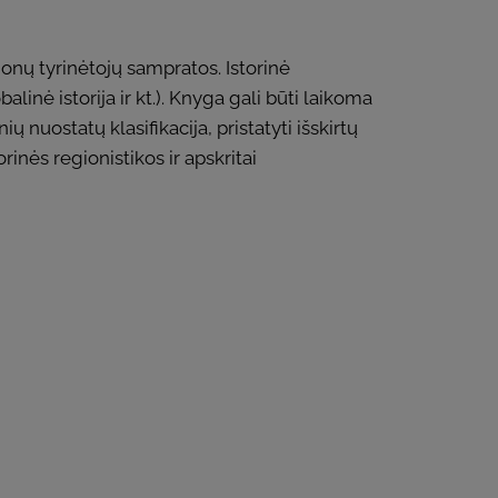
ionų tyrinėtojų sampratos. Istorinė
linė istorija ir kt.). Knyga gali būti laikoma
nuostatų klasifikacija, pristatyti išskirtų
rinės regionistikos ir apskritai