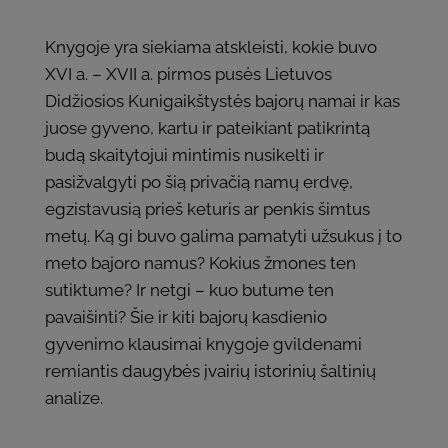
Knygoje yra siekiama atskleisti, kokie buvo
XVI a. – XVII a. pirmos pusės Lietuvos
Didžiosios Kunigaikštystės bajorų namai ir kas
juose gyveno, kartu ir pateikiant patikrintą
budą skaitytojui mintimis nusikelti ir
pasižvalgyti po šią privačią namų erdvę,
egzistavusią prieš keturis ar penkis šimtus
metų. Ką gi buvo galima pamatyti užsukus į to
meto bajoro namus? Kokius žmones ten
sutiktume? Ir netgi – kuo butume ten
pavaišinti? Šie ir kiti bajorų kasdienio
gyvenimo klausimai knygoje gvildenami
remiantis daugybės įvairių istorinių šaltinių
analize.