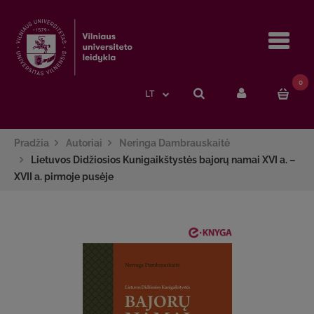
Navi
0
LT
Pradžia
Autoriai
Neringa Dambrauskaitė
Lietuvos Didžiosios Kunigaikštystės bajorų namai XVI a. –
XVII a. pirmoje pusėje