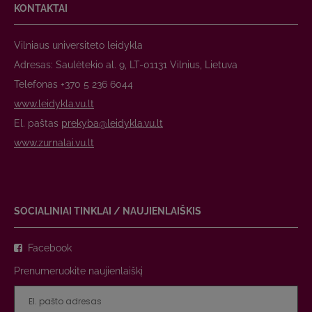
KONTAKTAI
Vilniaus universiteto leidykla
Adresas: Saulėtekio al. 9, LT-01131 Vilnius, Lietuva
Telefonas +370 5 236 6044
www.leidykla.vu.lt
El. paštas
prekyba@leidykla.vu.lt
www.zurnalai.vu.lt
SOCIALINIAI TINKLAI / NAUJIENLAIŠKIS
Facebook
Prenumeruokite naujienlaiškį