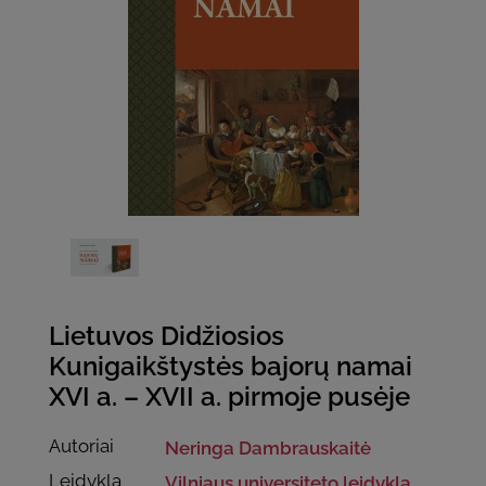
Lietuvos Didžiosios
Kunigaikštystės bajorų namai
XVI a. – XVII a. pirmoje pusėje
Autoriai
Neringa Dambrauskaitė
Leidykla
Vilniaus universiteto leidykla