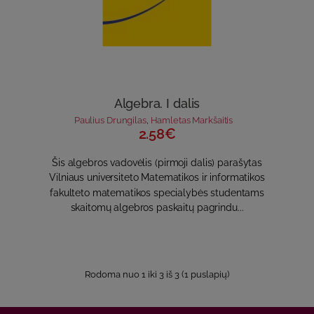
Algebra. I dalis
Paulius Drungilas
,
Hamletas Markšaitis
2.58€
Šis algebros vadovėlis (pirmoji dalis) parašytas
Vilniaus universiteto Matematikos ir informatikos
fakulteto matematikos specialybės studentams
skaitomų algebros paskaitų pagrindu...
Rodoma nuo 1 iki 3 iš 3 (1 puslapių)