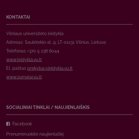
KONTAKTAI
Vilniaus universiteto leidykla
Adresas: Saulėtekio al. 9, LT-01131 Vilnius, Lietuva
Telefonas +370 5 236 6044
www.leidykla.vu.lt
El. paštas
prekyba@leidykla.vu.lt
www.zurnalai.vu.lt
SOCIALINIAI TINKLAI / NAUJIENLAIŠKIS
Facebook
Prenumeruokite naujienlaiškį