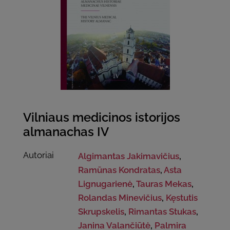
Vilniaus medicinos istorijos
almanachas IV
Autoriai
Algimantas Jakimavičius
,
Ramūnas Kondratas
,
Asta
Lignugarienė
,
Tauras Mekas
,
Rolandas Minevičius
,
Kęstutis
Skrupskelis
,
Rimantas Stukas
,
Janina Valančiūtė
,
Palmira