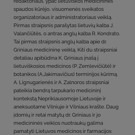
redaktoriaus, ypač lietuviškos medicininės
spaudos kūrėjo, visuomenės sveikatos
organizatoriaus ir administratoriaus veiklą.
Pirmas straipsnis parašytas lietuvių kalba J.
Valančiūtės, o antras anglų kalba R. Kondrato.
Tai pirmas straipsnis anglų kalba apie dr.
Griniaus medicininę veiklą. Kiti du straipsniai
detaliau apibūdina K. Griniaus įnašą į
lietuviškosios medicinos (P. Zemlevičiūtė) ir
botanikos (A.Jakimavičius) terminijos kūrimą.
A. Lignugarienės ir A. Zalnoros straipsniai
pateikia bendrą tarpukario medicininį
kontekstą Nepriklausomoje Lietuvoje ir
aneksuotame Vilniuje ir Vilniaus krašte. Daug
įdomių ir retai matytų dr. Griniaus ir jo
medicininės veiklos nuotraukų galima
pamatyti Lietuvos medicinos ir farmacijos