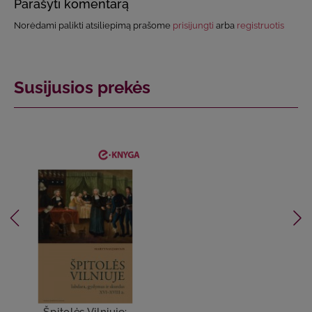
Parašyti komentarą
Norėdami palikti atsiliepimą prašome
prisijungti
arba
registruotis
Susijusios prekės
Špitolės Vilniuje: