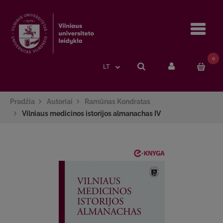
Navi
0
LT
Pradžia
Autoriai
Ramūnas Kondratas
Vilniaus medicinos istorijos almanachas IV