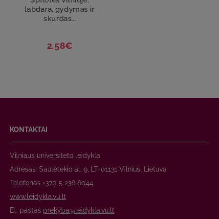
labdara, gydymas ir
skurdas...
2.58€
KONTAKTAI
Vilniaus universiteto leidykla
Adresas: Saulėtekio al. 9, LT-01131 Vilnius, Lietuva
Telefonas +370 5 236 6044
www.leidykla.vu.lt
El. paštas
prekyba@leidykla.vu.lt