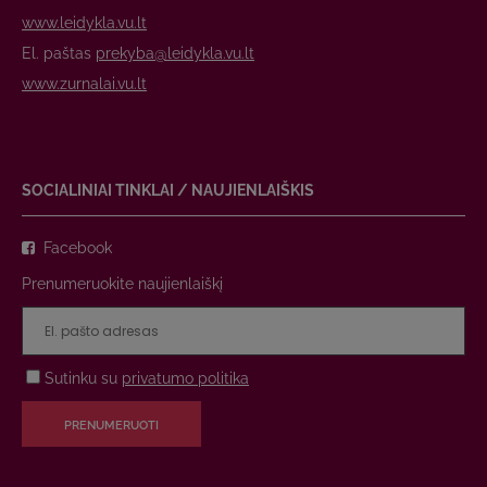
www.leidykla.vu.lt
El. paštas
prekyba@leidykla.vu.lt
www.zurnalai.vu.lt
SOCIALINIAI TINKLAI / NAUJIENLAIŠKIS
Facebook
Prenumeruokite naujienlaiškį
Sutinku su
privatumo politika
PRENUMERUOTI