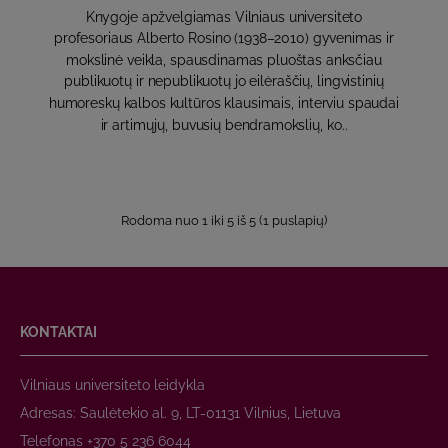
Knygoje apžvelgiamas Vilniaus universiteto
profesoriaus Alberto Rosino (1938–2010) gyvenimas ir
mokslinė veikla, spausdinamas pluoštas anksčiau
publikuotų ir nepublikuotų jo eilėraščių, lingvistinių
humoreskų kalbos kultūros klausimais, interviu spaudai
ir artimųjų, buvusių bendramokslių, ko..
Rodoma nuo 1 iki 5 iš 5 (1 puslapių)
KONTAKTAI
Vilniaus universiteto leidykla
Adresas: Saulėtekio al. 9, LT-01131 Vilnius, Lietuva
Telefonas +370 5 236 6044