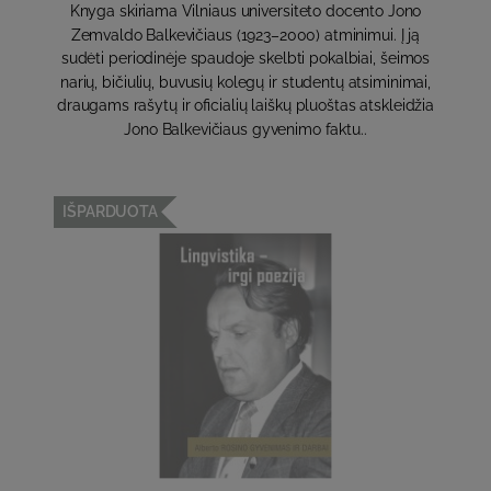
Knyga skiriama Vilniaus universiteto docento Jono
Zemvaldo Balkevičiaus (1923–2000) atminimui. Į ją
sudėti periodinėje spaudoje skelbti pokalbiai, šeimos
narių, bičiulių, buvusių kolegų ir studentų atsiminimai,
draugams rašytų ir oficialių laiškų pluoštas atskleidžia
Jono Balkevičiaus gyvenimo faktu..
IŠPARDUOTA