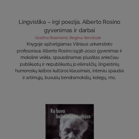
Lingvistika – irgi poezija. Alberto Rosino
gyvenimas ir darbai
Gražina Rosinienė
,
Regina Venckutė
Knygoje apžvelgiamas Vilniaus universiteto
profesoriaus Alberto Rosino (1938–2010) gyvenimas ir
mokslinė veikla, spausdinamas pluoštas anksčiau
publikuotų ir nepublikuotų jo eilėraščių, lingvistinių
humoreskų kalbos kultūros klausimais, interviu spaudai
ir artimųjų, buvusių bendramokslių, kolegų, mo..