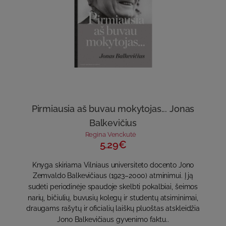
Pirmiausia aš buvau mokytojas... Jonas
Balkevičius
Regina Venckutė
5.29€
Knyga skiriama Vilniaus universiteto docento Jono
Zemvaldo Balkevičiaus (1923–2000) atminimui. Į ją
sudėti periodinėje spaudoje skelbti pokalbiai, šeimos
narių, bičiulių, buvusių kolegų ir studentų atsiminimai,
draugams rašytų ir oficialių laiškų pluoštas atskleidžia
Jono Balkevičiaus gyvenimo faktu..