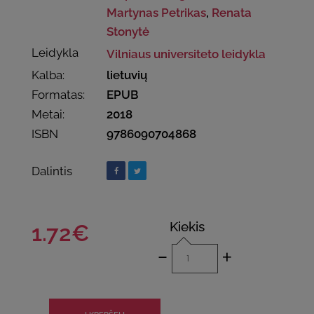
Martynas Petrikas
,
Renata
Stonytė
Leidykla
Vilniaus universiteto leidykla
Kalba:
lietuvių
Formatas:
EPUB
Metai:
2018
ISBN
9786090704868
Dalintis
Kiekis
1.72€
-
+