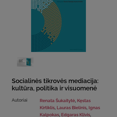
Socialinės tikrovės mediacija:
kultūra, politika ir visuomenė
Autoriai
Renata Šukaitytė
,
Kęstas
Kirtiklis
,
Lauras Bielinis
,
Ignas
Kalpokas
,
Edgaras Klivis
,