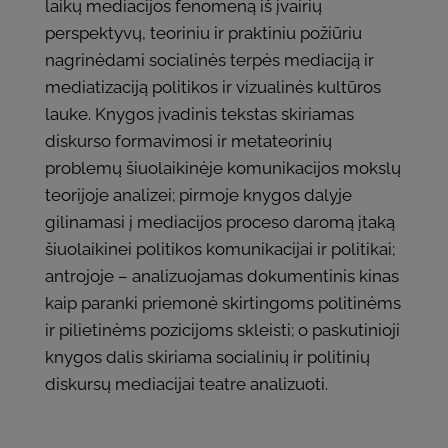
laikų mediacijos fenomeną iš įvairių
perspektyvų, teoriniu ir praktiniu požiūriu
nagrinėdami socialinės terpės mediaciją ir
mediatizaciją politikos ir vizualinės kultūros
lauke. Knygos įvadinis tekstas skiriamas
diskurso formavimosi ir metateorinių
problemų šiuolaikinėje komunikacijos mokslų
teorijoje analizei; pirmoje knygos dalyje
gilinamasi į mediacijos proceso daromą įtaką
šiuolaikinei politikos komunikacijai ir politikai;
antrojoje – analizuojamas dokumentinis kinas
kaip paranki priemonė skirtingoms politinėms
ir pilietinėms pozicijoms skleisti; o paskutinioji
knygos dalis skiriama socialinių ir politinių
diskursų mediacijai teatre analizuoti.