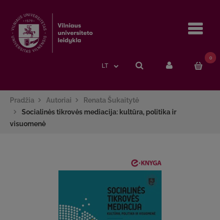
Navi
0
LT
Pradžia
Autoriai
Renata Šukaitytė
Socialinės tikrovės mediacija: kultūra, politika ir
visuomenė