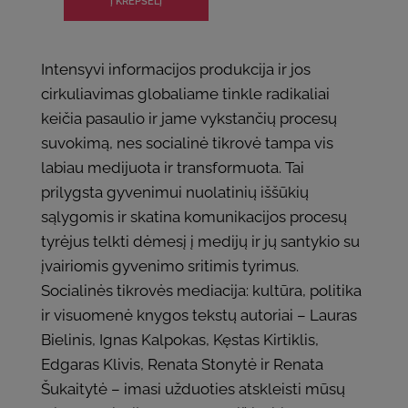
Intensyvi informacijos produkcija ir jos
cirkuliavimas globaliame tinkle radikaliai
keičia pasaulio ir jame vykstančių procesų
suvokimą, nes socialinė tikrovė tampa vis
labiau medijuota ir transformuota. Tai
prilygsta gyvenimui nuolatinių iššūkių
sąlygomis ir skatina komunikacijos procesų
tyrėjus telkti dėmesį į medijų ir jų santykio su
įvairiomis gyvenimo sritimis tyrimus.
Socialinės tikrovės mediacija: kultūra, politika
ir visuomenė knygos tekstų autoriai – Lauras
Bielinis, Ignas Kalpokas, Kęstas Kirtiklis,
Edgaras Klivis, Renata Stonytė ir Renata
Šukaitytė – imasi užduoties atskleisti mūsų