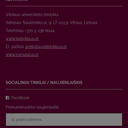
Vilniaus universiteto leidykla
Adresas: Saulėtekio al. 9, LT-01131 Vilnius, Lietuva
Telefonas +370 5 236 6044
www.leidykla.vu.lt
El. paštas
prekyba@leidykla.vu.lt
www.zurnalai.vu.lt
SOCIALINIAI TINKLAI / NAUJIENLAIŠKIS
Facebook
Prenumeruokite naujienlaiškį