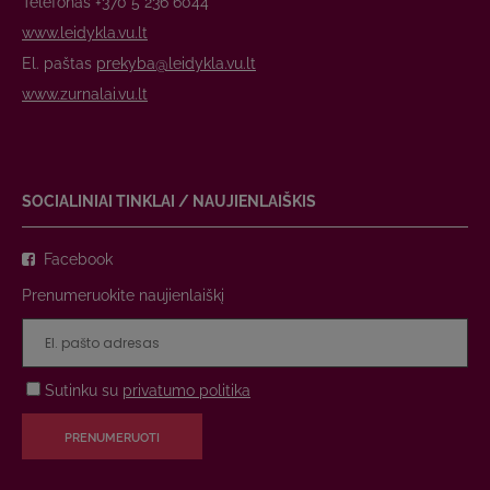
Telefonas +370 5 236 6044
www.leidykla.vu.lt
El. paštas
prekyba@leidykla.vu.lt
www.zurnalai.vu.lt
SOCIALINIAI TINKLAI / NAUJIENLAIŠKIS
Facebook
Prenumeruokite naujienlaiškį
Sutinku su
privatumo politika
PRENUMERUOTI