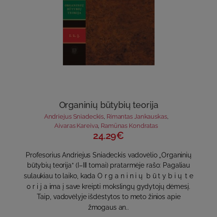
Organinių būtybių teorija
Andriejus Sniadeckis
,
Rimantas Jankauskas
,
Aivaras Kareiva
,
Ramūnas Kondratas
24.29€
Profesorius Andriejus Sniadeckis vadovėlio „Organinių
būtybių teorija“ (I–III tomai) pratarmėje rašo: Pagaliau
sulaukiau to laiko, kada O r g a n i n i ų b ū t y b i ų t e
o r i j a ima į save kreipti mokslingų gydytojų dėmesį.
Taip, vadovėlyje išdėstytos to meto žinios apie
žmogaus an..