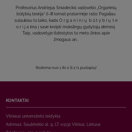
Profesorius Andriejus Sniadeckis vadovėlio „Organinių
būtybių teorija“ (I–III tomai) pratarmėje rašo: Pagaliau
sulaukiau to laiko, kada O r g a n i n i ų b ū t y b i ų t e
o r i j a ima į save kreipti mokslingų gydytojų dėmesį.
Taip, vadovėlyje išdėstytos to meto žinios apie
žmogaus an..
Rodoma nuo 1 iki 2 iš 2 (1 puslapių)
KONTAKTAI
Vilniaus universiteto leidykla
Adresas: Saulėtekio al. 9, LT-01131 Vilnius, Lietuva