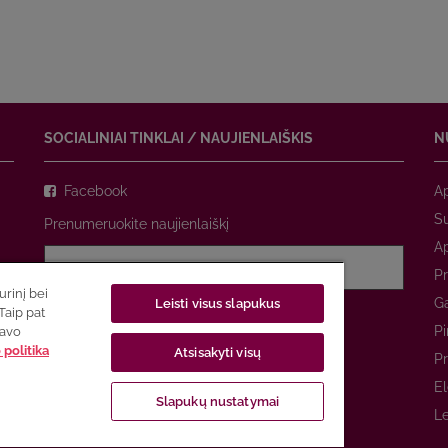
SOCIALINIAI TINKLAI / NAUJIENLAIŠKIS
N
Facebook
A
Su
Prenumeruokite naujienlaiškį
A
Pr
rinį bei
Ga
Leisti visus slapukus
Sutinku su
privatumo politika
Taip pat
Pi
savo
politika
Atsisakyti visų
PRENUMERUOTI
Pr
El
Slapukų nustatymai
Le