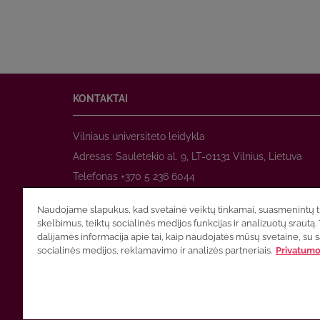
KONTAKTAI
Vilniaus universiteto leidykla
Adresas: Saulėtekio al. 9, LT-01131 Vilnius, Lietuva
Telefonas +370 5 236 6044
www.leidykla.vu.lt
Naudojame slapukus, kad svetainė veiktų tinkamai, suasmenintų tu
El. paštas
prekyba@leidykla.vu.lt
skelbimus, teiktų socialinės medijos funkcijas ir analizuotų srautą. 
www.zurnalai.vu.lt
dalijamės informacija apie tai, kaip naudojatės mūsų svetaine, su 
socialinės medijos, reklamavimo ir analizės partneriais.
Privatumo 