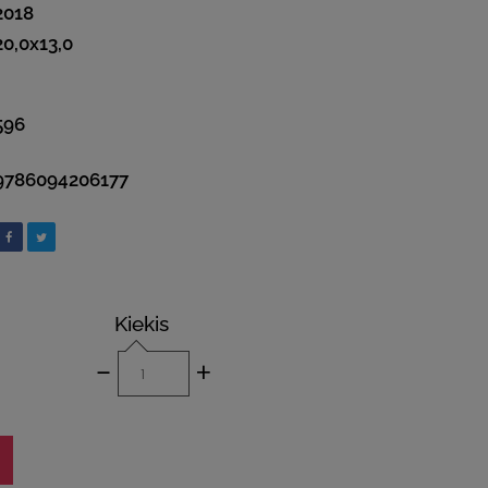
2018
20,0x13,0
596
9786094206177
Kiekis
-
+