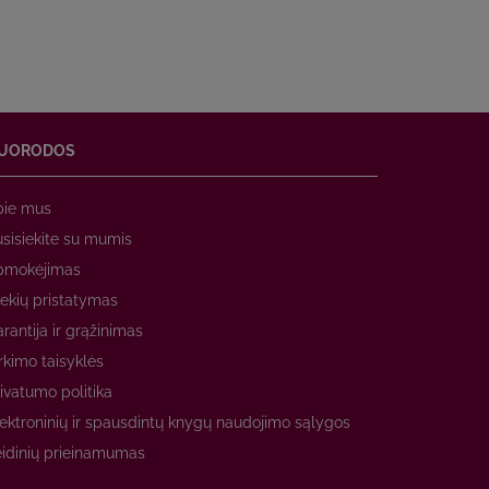
UORODOS
pie mus
sisiekite su mumis
pmokėjimas
ekių pristatymas
rantija ir grąžinimas
rkimo taisyklės
ivatumo politika
ektroninių ir spausdintų knygų naudojimo sąlygos
idinių prieinamumas