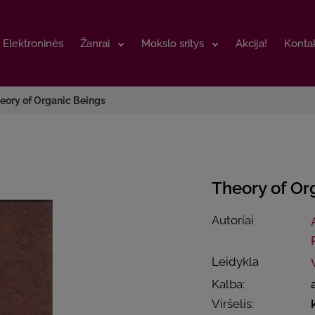
Elektroninės
Elektroninės
Žanrai
Žanrai
Mokslo sritys
Mokslo sritys
Akcija!
Akcija!
Kontak
Kontak
eory of Organic Beings
Theory of Or
Autoriai
Leidykla
Kalba:
Viršelis: