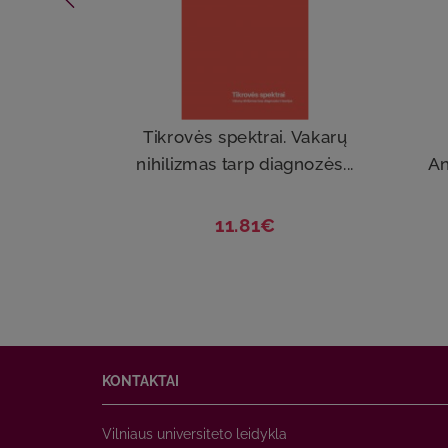
Tikrovės spektrai. Vakarų
nihilizmas tarp diagnozės...
An
11.81€
KONTAKTAI
Vilniaus universiteto leidykla