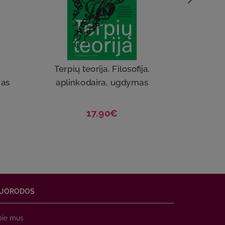
Terpių teorija. Filosofija,
mas
aplinkodaira, ugdymas
17.90€
UORODOS
pie mus