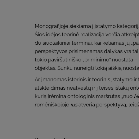
Monografijoje siekiama į įstatymo kategoriją
Šios idėjos teorinė realizacija verčia atkrei
du šiuolaikiniai terminai, kai keliamas jų „p
perspektyvos prisimenamas dalykas yra tai, k
tokio paviršutiniško „priminimo“ nuostata – ka
objektas. Sunku nuneigti tokią aiškią nuostat
Ar įmanomas istorinis ir teorinis įstatymo i
atskleidimas neatvestų ir į teisės ištakų ont
kurią įrėmina ontologinis maršrutas „nuo
N
romėniškojoje
ius
atveria perspektyvą, leidž