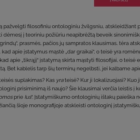
 pažvelgti filosofiniu ontologiniu žvilgsniu, atskleidžian
pti dėmesį į teoriniu požiūriu neapibrėžtą beveik sinonimišk
agrindų“, prasmės, pačios jų sampratos klausimas, tėra atskir
ad apie įstatymus mąstė „dar graikai“, o teisė yra romėnų pa
d apie „tikrąjį“ įstatymą skirta mąstyti filosofijai, o teisė e
ą. Bet kablelis tarp šių terminų negelbsti, jei kalbame apie 
r teisės suplakimas? Kas
yra
teisė? Kur ji lokalizuojasi? Ku
ologinį prisiminimą iš naujo? Šie klausimai verčia leistis į 
omos
prie
Ius
“. Įstatymiškumo ontologinių ištakų paieška 
iančią šioje monografijoje atskleisti ontologinį įstatymišk