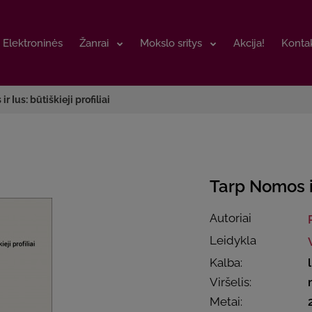
Elektroninės
Elektroninės
Žanrai
Žanrai
Mokslo sritys
Mokslo sritys
Akcija!
Akcija!
Kontak
Kontak
r Ius: būtiškieji profiliai
Tarp Nomos ir 
Autoriai
Leidykla
Kalba:
Viršelis:
Metai: