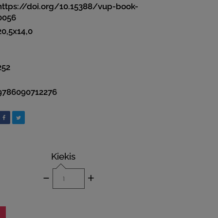
https://doi.org/10.15388/vup-book-
0056
20,5x14,0
252
9786090712276
Kiekis
-
+