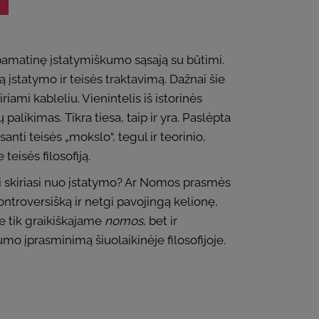
t pamatinę įstatymiškumo sąsają su būtimi.
ą įstatymo ir teisės traktavimą. Dažnai šie
iami kableliu. Vienintelis iš istorinės
likimas. Tikra tiesa, taip ir yra. Paslėpta
santi teisės „mokslo“, tegul ir teorinio,
teisės filosofiją.
o ji skiriasi nuo įstatymo? Ar Nomos prasmės
kontroversišką ir netgi pavojingą kelionę,
ne tik graikiškajame
nomos
, bet ir
umo įprasminimą šiuolaikinėje filosofijoje.