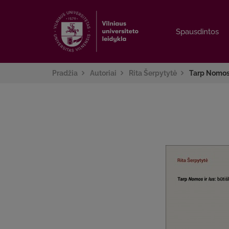
Spausdintos
Spausdintos
Pradžia
Autoriai
Rita Šerpytytė
Tarp Nomos i