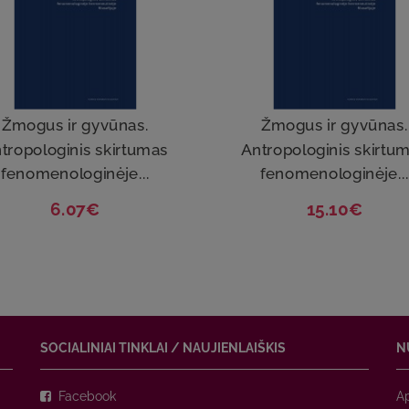
Žmogus ir gyvūnas.
Žmogus ir gyvūnas.
tropologinis skirtumas
Antropologinis skirtu
fenomenologinėje...
fenomenologinėje...
6.07€
15.10€
SOCIALINIAI TINKLAI / NAUJIENLAIŠKIS
N
Facebook
A