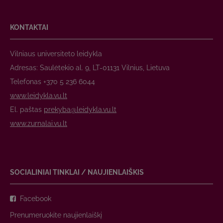
KONTAKTAI
Vilniaus universiteto leidykla
Adresas: Saulėtekio al. 9, LT-01131 Vilnius, Lietuva
Telefonas +370 5 236 6044
www.leidykla.vu.lt
El. paštas
prekyba@leidykla.vu.lt
www.zurnalai.vu.lt
SOCIALINIAI TINKLAI / NAUJIENLAIŠKIS
Facebook
Prenumeruokite naujienlaiškį