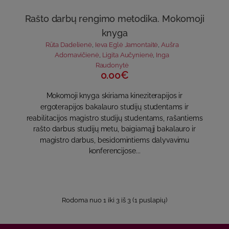
Rašto darbų rengimo metodika. Mokomoji
knyga
Rūta Dadelienė
,
Ieva Eglė Jamontaitė
,
Aušra
Adomavičienė
,
Ligita Aučynienė
,
Inga
Raudonytė
0.00€
Mokomoji knyga skiriama kineziterapijos ir
ergoterapijos bakalauro studijų studentams ir
reabilitacijos magistro studijų studentams, rašantiems
rašto darbus studijų metu, baigiamąjį bakalauro ir
magistro darbus, besidomintiems dalyvavimu
konferencijose...
Rodoma nuo 1 iki 3 iš 3 (1 puslapių)