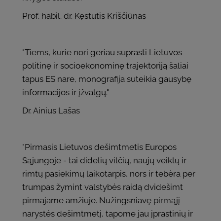
Prof. habil. dr. Kęstutis Kriščiūnas
"Tiems, kurie nori geriau suprasti Lietuvos
politinę ir socioekonominę trajektoriją šaliai
tapus ES nare, monografija suteikia gausybę
informacijos ir įžvalgų."
Dr. Ainius Lašas
"Pirmasis Lietuvos dešimtmetis Europos
Sąjungoje - tai didelių vilčių, naujų veiklų ir
rimtų pasiekimų laikotarpis, nors ir tebėra per
trumpas žymint valstybės raidą dvidešimt
pirmajame amžiuje. Nužingsniavę pirmąjį
narystės dešimtmetį, tapome jau įprastinių ir