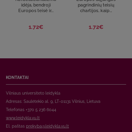
idėja, bendroji
pagrindinių teisių
Europos teisė ir...
chartijos, kaip...
1.72€
1.72€
KONTAKTAI
Vilniaus universiteto leidykla
Adresas: Saulėtekio al. 9, LT-01131 Vilnius, Lietuva
Telefonas +370 5 236 6044
www.leidykla.vu.lt
El. paštas
prekyba@leidykla.vu.lt