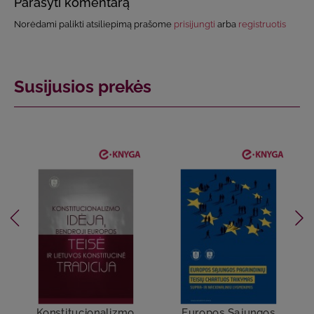
Parašyti komentarą
Norėdami palikti atsiliepimą prašome
prisijungti
arba
registruotis
Susijusios prekės
Konstitucionalizmo
Europos Sąjungos