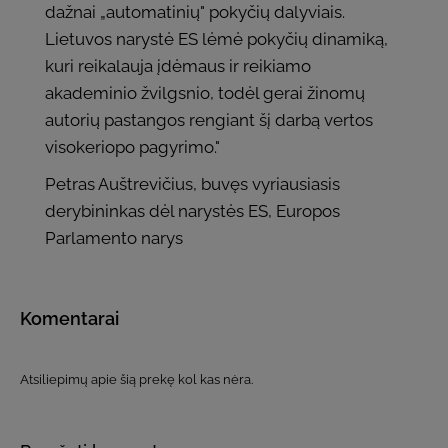
dažnai „automatinių" pokyčių dalyviais.
Lietuvos narystė ES lėmė pokyčių dinamiką,
kuri reikalauja įdėmaus ir reikiamo
akademinio žvilgsnio, todėl gerai žinomų
autorių pastangos rengiant šį darbą vertos
visokeriopo pagyrimo."
Petras Auštrevičius, buvęs vyriausiasis
derybininkas dėl narystės ES, Europos
Parlamento narys
Komentarai
Atsiliepimų apie šią prekę kol kas nėra.