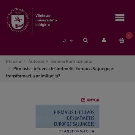
Navi
0
LT
Pradžia
Autoriai
Sabina Karmazinaitė
Pirmasis Lietuvos dešimtmetis Europos Sąjungoje:
transformacija ar imitacija?