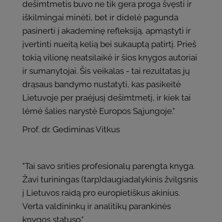
dešimtmetis buvo ne tik gera proga švęsti ir
iškilmingai minėti, bet ir didelė pagunda
pasinerti į akademinę refleksiją, apmąstyti ir
įvertinti nueitą kelią bei sukauptą patirtį. Prieš
tokią vilionę neatsilaikė ir šios knygos autoriai
ir sumanytojai. Šis veikalas - tai rezultatas jų
drąsaus bandymo nustatyti, kas pasikeitė
Lietuvoje per praėjusį dešimtmetį, ir kiek tai
lėmė šalies narystė Europos Sąjungoje."
Prof. dr. Gediminas Vitkus
"Tai savo srities profesionalų parengta knyga.
Žavi turiningas (tarp)daugiadalykinis žvilgsnis
į Lietuvos raidą pro europietiškus akinius.
Verta valdininkų ir analitikų parankinės
knygos statuso."