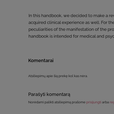
In this handbook, we decided to make a rev
acquired clinical experience as well. For the
peculiarities of the manifestation of the p
handbook is intended for medical and psycho
Komentarai
Atsiliepimų apie šią prekę kol kas nėra.
Parašyti komentarą
Norėdami palikti atsiliepimą prašome
prisijungti
arba
reg