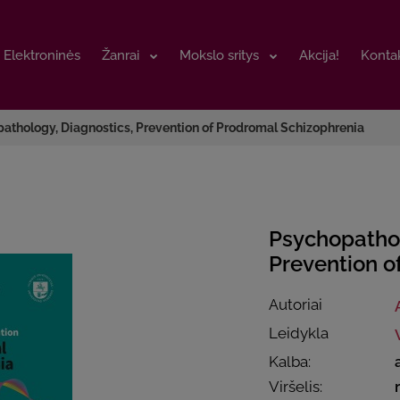
Elektroninės
Elektroninės
Žanrai
Žanrai
Mokslo sritys
Mokslo sritys
Akcija!
Akcija!
Kontak
Kontak
athology, Diagnostics, Prevention of Prodromal Schizophrenia
Psychopathol
Prevention o
Autoriai
Leidykla
Kalba:
Viršelis: