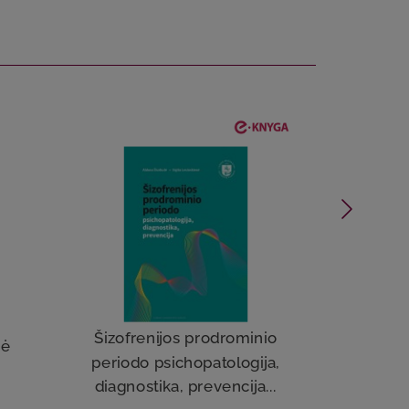
Šizofrenijos prodrominio
nė
periodo psichopatologija,
Diag
diagnostika, prevencija...