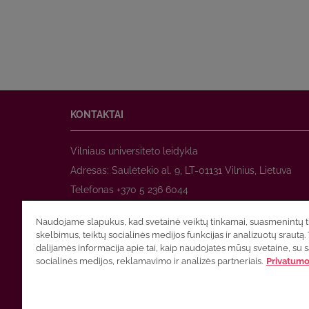
KONTAKTAI
Vilniaus universiteto leidykla
Adresas: Saulėtekio al. 9, LT-01131 Vilnius, Lietuva
Telefonas +370 5 236 6044
www.leidykla.vu.lt
Naudojame slapukus, kad svetainė veiktų tinkamai, suasmenintų tu
El. paštas
prekyba@leidykla.vu.lt
skelbimus, teiktų socialinės medijos funkcijas ir analizuotų srautą. 
www.zurnalai.vu.lt
dalijamės informacija apie tai, kaip naudojatės mūsų svetaine, su 
socialinės medijos, reklamavimo ir analizės partneriais.
Privatumo 