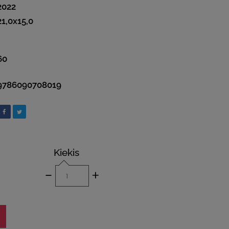
2022
21,0x15,0
60
9786090708019
Kiekis
-
+