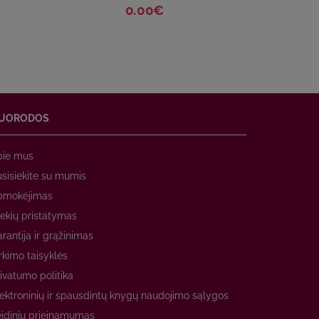
0.00€
UORODOS
pie mus
sisiekite su mumis
pmokėjimas
ekių pristatymas
rantija ir grąžinimas
rkimo taisyklės
ivatumo politika
ektroninių ir spausdintų knygų naudojimo sąlygos
idinių prieinamumas