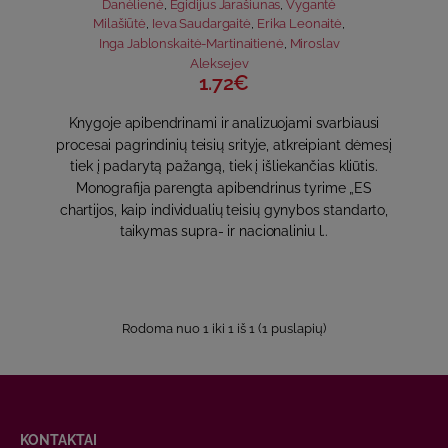
Danėlienė
,
Egidijus Jarašiūnas
,
Vygantė
Milašiūtė
,
Ieva Saudargaitė
,
Erika Leonaitė
,
Inga Jablonskaitė-Martinaitienė
,
Miroslav
Aleksejev
1.72€
Knygoje apibendrinami ir analizuojami svarbiausi
procesai pagrindinių teisių srityje, atkreipiant dėmesį
tiek į padarytą pažangą, tiek į išliekančias kliūtis.
Monografija parengta apibendrinus tyrime „ES
chartijos, kaip individualių teisių gynybos standarto,
taikymas supra- ir nacionaliniu l..
Rodoma nuo 1 iki 1 iš 1 (1 puslapių)
KONTAKTAI