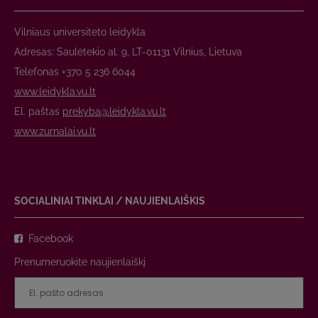
Vilniaus universiteto leidykla
Adresas: Saulėtekio al. 9, LT-01131 Vilnius, Lietuva
Telefonas +370 5 236 6044
www.leidykla.vu.lt
El. paštas
prekyba@leidykla.vu.lt
www.zurnalai.vu.lt
SOCIALINIAI TINKLAI / NAUJIENLAIŠKIS
Facebook
Prenumeruokite naujienlaiškį