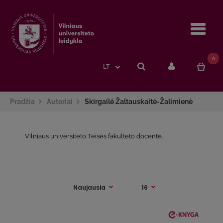
Navi
0
LT
Pradžia
Autoriai
Skirgailė Žaltauskaitė-Žalimienė
Vilniaus universiteto Teisės fakulteto docentė.