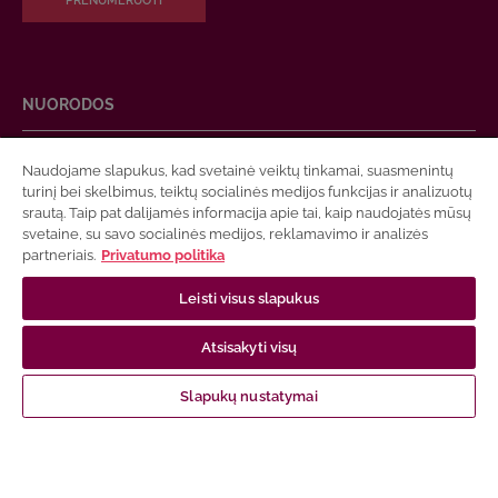
PRENUMERUOTI
NUORODOS
Apie mus
Naudojame slapukus, kad svetainė veiktų tinkamai, suasmenintų
turinį bei skelbimus, teiktų socialinės medijos funkcijas ir analizuotų
Susisiekite su mumis
srautą. Taip pat dalijamės informacija apie tai, kaip naudojatės mūsų
Apmokėjimas
svetaine, su savo socialinės medijos, reklamavimo ir analizės
partneriais.
Privatumo politika
Prekių pristatymas
Garantija ir grąžinimas
Leisti visus slapukus
Pirkimo taisyklės
Atsisakyti visų
Privatumo politika
Elektroninių ir spausdintų knygų naudojimo sąlygos
Slapukų nustatymai
Leidinių prieinamumas