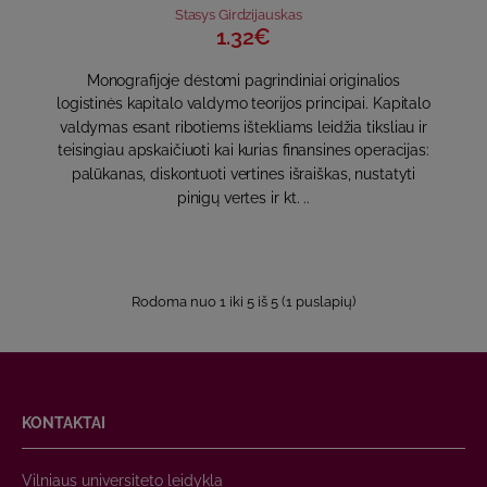
Stasys Girdzijauskas
1.32€
Monografijoje dėstomi pagrindiniai originalios
logistinės kapitalo valdymo teorijos principai. Kapitalo
valdymas esant ribotiems ištekliams leidžia tiksliau ir
teisingiau apskaičiuoti kai kurias finansines operacijas:
palūkanas, diskontuoti vertines išraiškas, nustatyti
pinigų vertes ir kt. ..
Rodoma nuo 1 iki 5 iš 5 (1 puslapių)
KONTAKTAI
Vilniaus universiteto leidykla