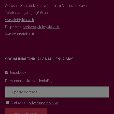
Adresas: Saulėtekio al. 9, LT-01131 Vilnius, Lietuva
Telefonas +370 5 236 6044
www.leidykla.vu.lt
El. paštas
prekyba@leidykla.vu.lt
www.zurnalai.vu.lt
SOCIALINIAI TINKLAI / NAUJIENLAIŠKIS
Facebook
Prenumeruokite naujienlaiškį
Sutinku su
privatumo politika