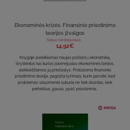
Ekonominės krizės. Finansinio prisotinimo
teorijos įžvalgos
Stasys Girdzijauskas
14.92€
Knygoje pateikiamas naujas požiūris į ekonomiką,
išryškintos kai kurios įsisenėjusios ekonominės bėdos,
atskleidžiamos jų priežastys. Pristatoma finansinio
prisotinimo teorija, pagrįsta tyrimais, kurie parodė, kad
problemas visuomenei sukuria ne tiek skurdas, kiek
perteklius, gausa, ypač prisotinima..