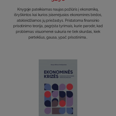
Knygoje pateikiamas naujas požiūris į ekonomiką,
išryškintos kai kurios įsisenėjusios ekonominės bėdos,
atskleidžiamos jų priežastys. Pristatoma finansinio
prisotinimo teorija, pagrįsta tyrimais, kurie parodė, kad
problemas visuomenei sukuria ne tiek skurdas, kiek
perteklius, gausa, ypač prisotinima..