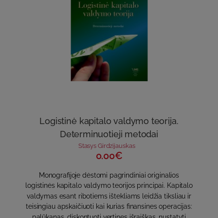
Logistinė kapitalo valdymo teorija.
Determinuotieji metodai
Stasys Girdzijauskas
0.00€
Monografijoje dėstomi pagrindiniai originalios
logistinės kapitalo valdymo teorijos principai. Kapitalo
valdymas esant ribotiems ištekliams leidžia tiksliau ir
teisingiau apskaičiuoti kai kurias finansines operacijas:
palūkanas, diskontuoti vertines išraiškas, nustatyti