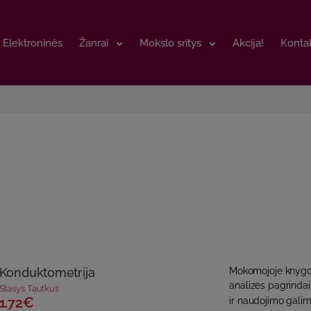
Elektroninės
Elektroninės
Žanrai
Žanrai
Mokslo sritys
Mokslo sritys
Akcija!
Akcija!
Kontak
Kontak
Konduktometrija
Mokomojoje knygoje
analizės pagrindai:
Stasys Tautkus
1.72€
ir naudojimo galim