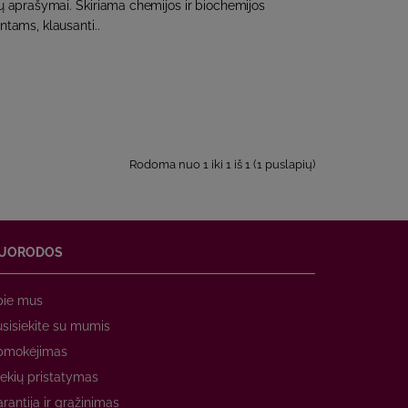
ų aprašymai. Skiriama chemijos ir biochemijos
tams, klausanti..
Rodoma nuo 1 iki 1 iš 1 (1 puslapių)
UORODOS
pie mus
sisiekite su mumis
pmokėjimas
ekių pristatymas
rantija ir grąžinimas