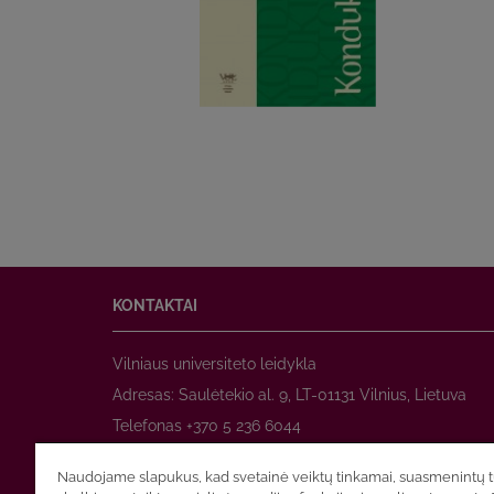
KONTAKTAI
Vilniaus universiteto leidykla
Adresas: Saulėtekio al. 9, LT-01131 Vilnius, Lietuva
Telefonas +370 5 236 6044
www.leidykla.vu.lt
Naudojame slapukus, kad svetainė veiktų tinkamai, suasmenintų tu
El. paštas
prekyba@leidykla.vu.lt