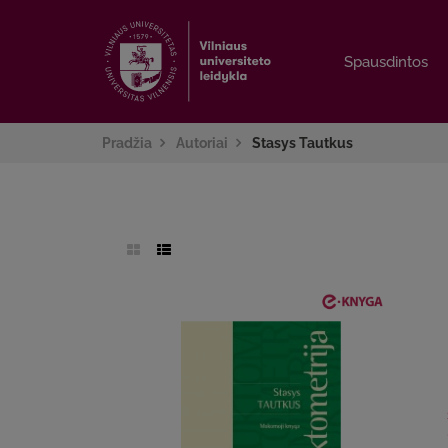
Spausdintos
Spausdintos
Pradžia
Autoriai
Stasys Tautkus