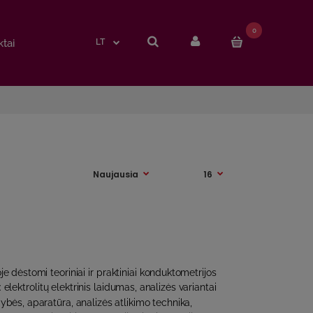
0
0
tai
tai
LT
LT
 dėstomi teoriniai ir praktiniai konduktometrijos
 elektrolitų elektrinis laidumas, analizės variantai
ybės, aparatūra, analizės atlikimo technika,