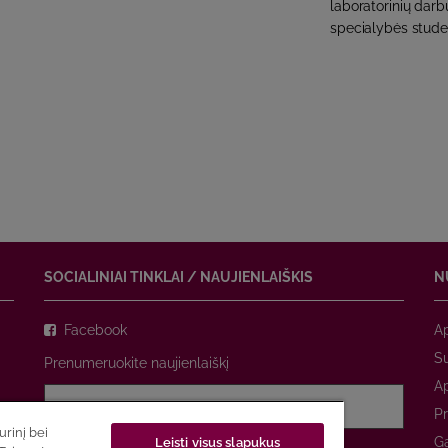
laboratorinių darb
specialybės studen
SOCIALINIAI TINKLAI / NAUJIENLAIŠKIS
N
Facebook
A
Su
Prenumeruokite naujienlaiškį
A
Pr
rinį bei
Ga
Leisti visus slapukus