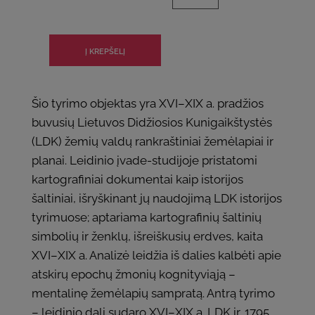
Šio tyrimo objektas yra XVI–XIX a. pradžios
buvusių Lietuvos Didžiosios Kunigaikštystės
(LDK) žemių valdų rankraštiniai žemėlapiai ir
planai. Leidinio įvade-studijoje pristatomi
kartografiniai dokumentai kaip istorijos
šaltiniai, išryškinant jų naudojimą LDK istorijos
tyrimuose; aptariama kartografinių šaltinių
simbolių ir ženklų, išreiškusių erdves, kaita
XVI–XIX a. Analizė leidžia iš dalies kalbėti apie
atskirų epochų žmonių kognityviąją –
mentalinę žemėlapių sampratą. Antrą tyrimo
– leidinio dalį sudaro XVI–XIX a. LDK ir, 1795