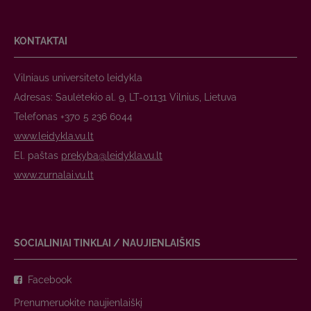
KONTAKTAI
Vilniaus universiteto leidykla
Adresas: Saulėtekio al. 9, LT-01131 Vilnius, Lietuva
Telefonas +370 5 236 6044
www.leidykla.vu.lt
El. paštas
prekyba@leidykla.vu.lt
www.zurnalai.vu.lt
SOCIALINIAI TINKLAI / NAUJIENLAIŠKIS
Facebook
Prenumeruokite naujienlaiškį