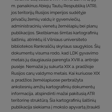
m. panaikinus Abiejų Tautų Respubliką (ATR),
jos teritorijų Rusijos imperijos sudėtyje
privačių žemių valdų ir gyvenviečių,
administracinių vienetų žemėlapių bei planų
publikacijos. Skelbiamas šimtas kartografinių
šaltinių, atrinktų iš Vilniaus universiteto
bibliotekos Rankraščių skyriaus saugyklos. Šių
dokumentų visuma rodo, kad LDK gyvavimo
metais jų daugiausia parengta XVIII a. antroje
pusėje. Nemažai jų sukurta XIX a. pradžioje
Rusijos carų valdymo metais. Kai kuriuose XIX
a. pradžios žemėlapiuose perbraižyta
ankstesnių amžių kartografinių dokumentų
informacija, atspindinti mažai pakitusią ATR
teritorinę struktūrą. Šia kartografinių šaltinių
publikacija siekiama į mokslo apyvartą įtraukti