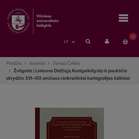
Navi
0
LT
Pradžia
Autoriai
Tomas Čelkis
Žvilgsnis į Lietuvos Didžiąją Kunigaikštystę iš paukščio
skrydžio: XVI–XIX amžiaus rankraštiniai kartografijos šaltiniai