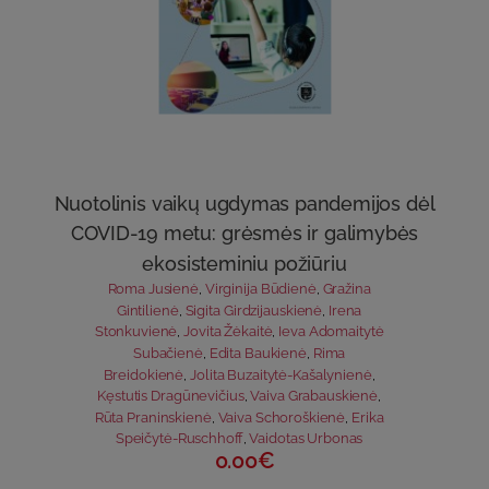
Nuotolinis vaikų ugdymas pandemijos dėl
COVID-19 metu: grėsmės ir galimybės
ekosisteminiu požiūriu
Roma Jusienė
,
Virginija Būdienė
,
Gražina
Gintilienė
,
Sigita Girdzijauskienė
,
Irena
Stonkuvienė
,
Jovita Žėkaitė
,
Ieva Adomaitytė
Subačienė
,
Edita Baukienė
,
Rima
Breidokienė
,
Jolita Buzaitytė-Kašalynienė
,
Kęstutis Dragūnevičius
,
Vaiva Grabauskienė
,
Rūta Praninskienė
,
Vaiva Schoroškienė
,
Erika
Speičytė-Ruschhoff
,
Vaidotas Urbonas
0.00€