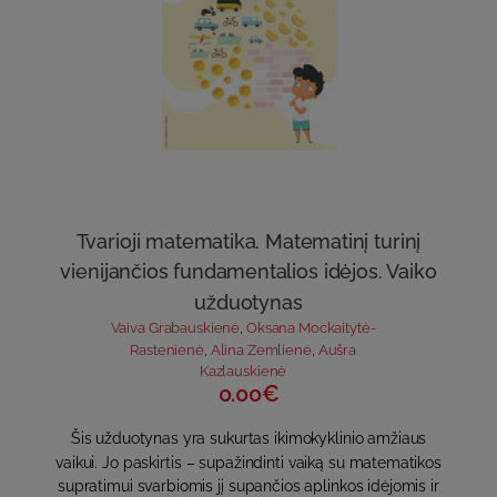
Tvarioji matematika. Matematinį turinį
vienijančios fundamentalios idėjos. Vaiko
užduotynas
Vaiva Grabauskienė
,
Oksana Mockaitytė-
Rastenienė
,
Alina Zemlienė
,
Aušra
Kazlauskienė
0.00€
Šis užduotynas yra sukurtas ikimokyklinio amžiaus
vaikui. Jo paskirtis – supažindinti vaiką su matematikos
supratimui svarbiomis jį supančios aplinkos idėjomis ir