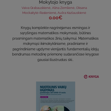
Mokytojo knyga
Vaiva Grabauskienė
,
Alina Zemlienė
,
Oksana
Mockaitytė-Rastenienė
,
Aušra Kazlauskienė
0.00€
Knygų komplekte nagrinėjamas esmingas ir
sąryšingas matematikos mokymasis, būtinas
prasmingam matematikos žinių taikymui. Matematikos
mokymąsi ikimokykliniame, pradiniame ir
pagrindiniame ugdyme vienijantis fundamentalių idėjų
bendrumas metodinę priemonę sudarančiose knygose
gausiai iliustruotas ski..