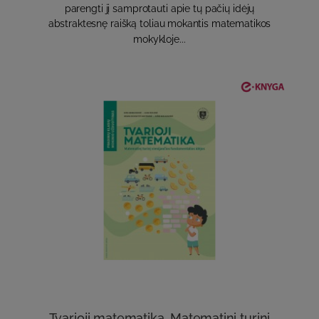
parengti jį samprotauti apie tų pačių idėjų
abstraktesnę raišką toliau mokantis matematikos
mokykloje...
Tvarioji matematika. Matematinį turinį