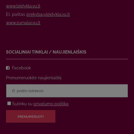
www.leidykla.vu.lt
El. paštas
prekyba@leidykla.vu.lt
www.zurnalai.vu.lt
SOCIALINIAI TINKLAI / NAUJIENLAIŠKIS
Facebook
Prenumeruokite naujienlaiškį
Sutinku su
privatumo politika
PRENUMERUOTI