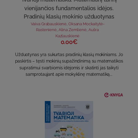
vienijančios fundamentalios idėjos.
Pradinių klasių mokinio užduotynas
Vaiva Grabauskienė
,
Oksana Mockaitytė-
Rastenienė
,
Alina Zemlienė
,
Aušra
Kazlauskienė
0.00€
Užduotynas yra sukurtas pradinių klasių mokiniams. Jo
paskirtis – tęsti mokinių supažindinimą su matematikos
supratimui svarbiomis idėjomis ir skatinti jas taikyti
samprotaujant apie mokyklinę matematiką...