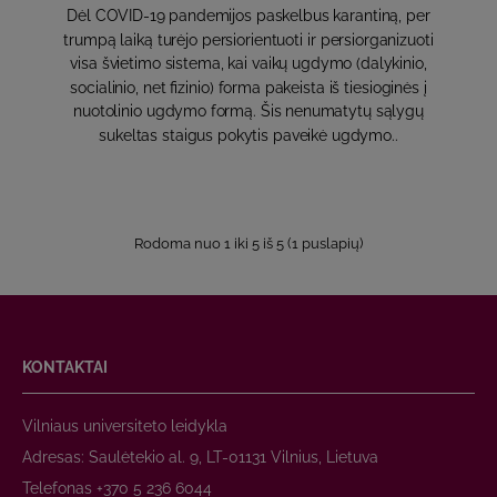
Dėl COVID-19 pandemijos paskelbus karantiną, per
trumpą laiką turėjo persiorientuoti ir persiorganizuoti
visa švietimo sistema, kai vaikų ugdymo (dalykinio,
socialinio, net fizinio) forma pakeista iš tiesioginės į
nuotolinio ugdymo formą. Šis nenumatytų sąlygų
sukeltas staigus pokytis paveikė ugdymo..
Rodoma nuo 1 iki 5 iš 5 (1 puslapių)
KONTAKTAI
Vilniaus universiteto leidykla
Adresas: Saulėtekio al. 9, LT-01131 Vilnius, Lietuva
Telefonas +370 5 236 6044