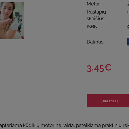
Metai:
Puslapių
skaičius:
ISBN
Dalintis
3.45€
ariama kūdikių motorinė raida, pateikiama praktinių rekom