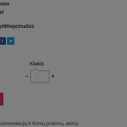
2020
92
9786090704622
Kiekis
-
+
endacijų ir fizinių pratimų, skirtų