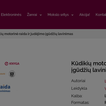
Elektroninės
Elektroninės
Žanrai
Žanrai
Mokslo sritys
Mokslo sritys
Akcija!
Akcija!
Kontak
Kontak
ių motorinė raida ir judėjimo įgūdžių lavinimas
Kūdikių motor
įgūdžių lavi
Autoriai
Leidykla
Kalba:
Formatas: