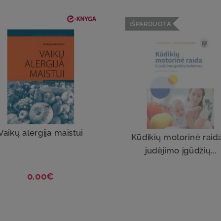
IŠPARDUOTA
Vaikų alergija maistui
Kūdikių motorinė raida
judėjimo įgūdžių...
0.00€