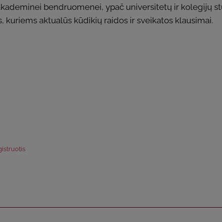
 akademinei bendruomenei, ypač universitetų ir kolegijų stu
s, kuriems aktualūs kūdikių raidos ir sveikatos klausimai.
istruotis