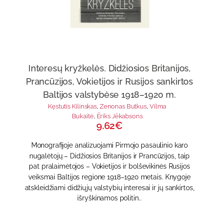
Interesų kryžkelės. Didžiosios Britanijos,
Prancūzijos, Vokietijos ir Rusijos sankirtos
Baltijos valstybėse 1918–1920 m.
Kęstutis Kilinskas
,
Zenonas Butkus
,
Vilma
Bukaitė
,
Ēriks Jēkabsons
9.62€
Monografijoje analizuojami Pirmojo pasaulinio karo
nugalėtojų – Didžiosios Britanijos ir Prancūzijos, taip
pat pralaimėtojos – Vokietijos ir bolševikinės Rusijos
veiksmai Baltijos regione 1918–1920 metais. Knygoje
atskleidžiami didžiųjų valstybių interesai ir jų sankirtos,
išryškinamos politin..