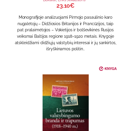
23.10€
Monografijoje analizuojami Pirmojo pasaulinio karo
nugalėtojų – Didžiosios Britanijos ir Prancūzijos, taip
pat pralaimėtojos – Vokietijos ir bolševikinės Rusijos
veiksmai Baltijos regione 1918–1920 metais. Knygoje
atskleidžiami didžiųjų valstybių interesai ir jų sankirtos,
išryškinamos politin..