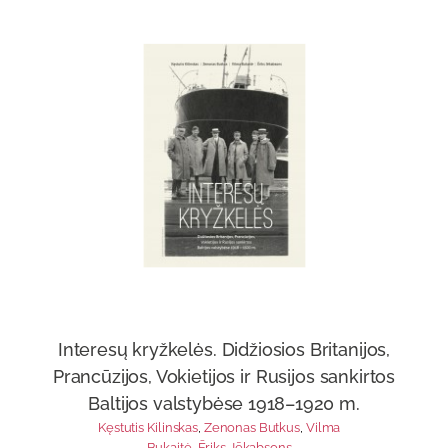
Interesų kryžkelės. Didžiosios Britanijos,
Prancūzijos, Vokietijos ir Rusijos sankirtos
Baltijos valstybėse 1918–1920 m.
Kęstutis Kilinskas
,
Zenonas Butkus
,
Vilma
Bukaitė
,
Ēriks Jēkabsons