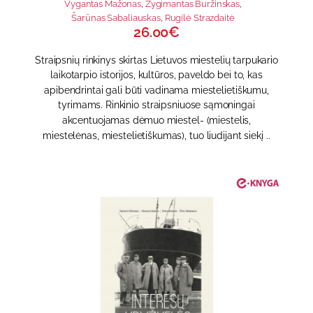
Vygantas Mažonas
,
Žygimantas Buržinskas
,
Šarūnas Sabaliauskas
,
Rugilė Strazdaitė
26.00€
Straipsnių rinkinys skirtas Lietuvos miestelių tarpukario
laikotarpio istorijos, kultūros, paveldo bei to, kas
apibendrintai gali būti vadinama miestelietiškumu,
tyrimams. Rinkinio straipsniuose sąmoningai
akcentuojamas dėmuo miestel- (miestelis,
miestelėnas, miestelietiškumas), tuo liudijant siekį ..