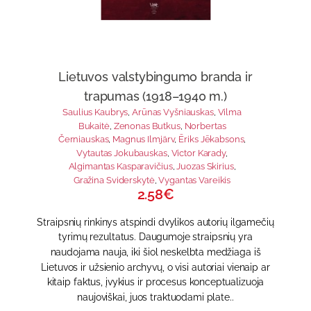
Lietuvos valstybingumo branda ir
trapumas (1918–1940 m.)
Saulius Kaubrys
,
Arūnas Vyšniauskas
,
Vilma
Bukaitė
,
Zenonas Butkus
,
Norbertas
Černiauskas
,
Magnus Ilmjärv
,
Ēriks Jēkabsons
,
Vytautas Jokubauskas
,
Victor Karady
,
Algimantas Kasparavičius
,
Juozas Skirius
,
Gražina Sviderskytė
,
Vygantas Vareikis
2.58€
Straipsnių rinkinys atspindi dvylikos autorių ilgamečių
tyrimų rezultatus. Daugumoje straipsnių yra
naudojama nauja, iki šiol neskelbta medžiaga iš
Lietuvos ir užsienio archyvų, o visi autoriai vienaip ar
kitaip faktus, įvykius ir procesus konceptualizuoja
naujoviškai, juos traktuodami plate..