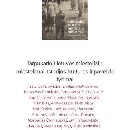
Tarpukario Lietuvos miesteliai ir
miestelėnai. Istorijos, kultūros ir paveldo
tyrimai
Salvijus Kulevičius
,
Emilija Kvietkuvienė
,
Rimvydas Tamulaitis
,
Dangiras Mačiulis
,
Akvilė
Naudžiūnienė
,
Leonas Nekrašas
,
Kęstutis
Kilinskas
,
Rimvydas Laužikas
,
Aistė
Morkūnaitė-Lazauskienė
,
Skirmantė
Smilingytė-Žeimienė
,
Vilma Bukaitė
,
Norbertas Černiauskas
,
Emilija Gedvilaitė
,
Lina Hall
,
Saulius Kaubrys
,
Pijus Brazinskas
,