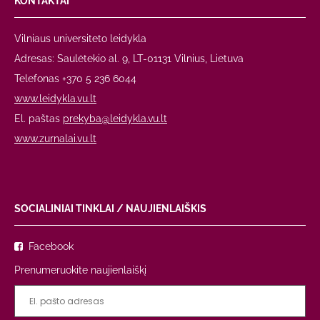
KONTAKTAI
Vilniaus universiteto leidykla
Adresas: Saulėtekio al. 9, LT-01131 Vilnius, Lietuva
Telefonas +370 5 236 6044
www.leidykla.vu.lt
El. paštas
prekyba@leidykla.vu.lt
www.zurnalai.vu.lt
SOCIALINIAI TINKLAI / NAUJIENLAIŠKIS
Facebook
Prenumeruokite naujienlaiškį