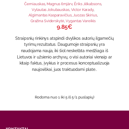
Černiauskas
,
Magnus Ilmjärv
,
Ēriks Jēkabsons
,
Vytautas Jokubauskas
,
Victor Karady
,
Algimantas Kasparavičius
,
Juozas Skirius
,
Gražina Sviderskytė
,
Vygantas Vareikis
9.85€
Straipsnių rinkinys atspindi dvylikos autorių ilgamečių
tyrimų rezultatus. Daugumoje straipsnių yra
naudojama nauja, iki šiol neskelbta medžiaga iš
Lietuvos ir užsienio archyvų, o visi autoriai vienaip ar
kitaip faktus, įvykius ir procesus konceptualizuoja
naujoviškai, juos traktuodami plate..
Rodoma nuo 1 iki 5 iš 5 (1 puslapių)