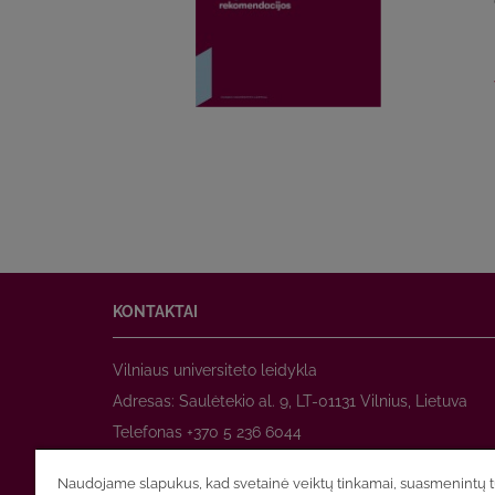
KONTAKTAI
Vilniaus universiteto leidykla
Adresas: Saulėtekio al. 9, LT-01131 Vilnius, Lietuva
Telefonas +370 5 236 6044
www.leidykla.vu.lt
Naudojame slapukus, kad svetainė veiktų tinkamai, suasmenintų tu
El. paštas
prekyba@leidykla.vu.lt