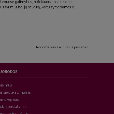
arbuose galimybes, reflektuodamos teorines
nius tyrimus bei jų sąveiką, kartu žymėdamos d..
Rodoma nuo 1 iki 1 iš 1 (1 puslapių)
UORODOS
pie mus
sisiekite su mumis
pmokėjimas
ekių pristatymas
rantija ir grąžinimas