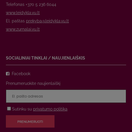
Telefonas +370 5 236 6044
www.leidykla.vu.lt
El. paštas
prekyba@leidykla.vu.lt
www.zurnalai.vu.lt
SOCIALINIAI TINKLAI / NAUJIENLAIŠKIS
Facebook
Prenumeruokite naujienlaiškį
Sutinku su
privatumo politika
PRENUMERUOTI