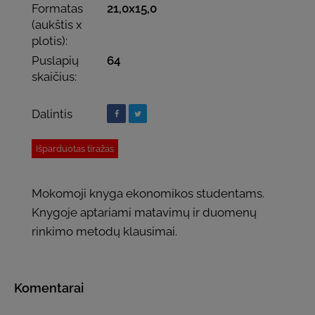
Formatas
21,0x15,0
(aukštis x
plotis):
Puslapių
64
skaičius:
Dalintis
Išparduotas tiražas
Mokomoji knyga ekonomikos studentams.
Knygoje aptariami matavimų ir duomenų
rinkimo metodų klausimai.
Komentarai