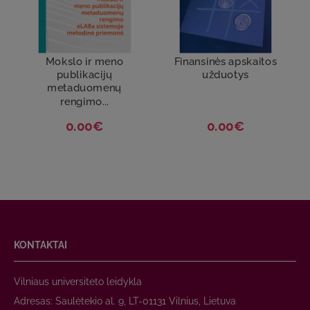
Mokslo ir meno
Finansinės apskaitos
publikacijų
užduotys
metaduomenų
rengimo...
0.00€
0.00€
KONTAKTAI
Vilniaus universiteto leidykla
Adresas: Saulėtekio al. 9, LT-01131 Vilnius, Lietuva