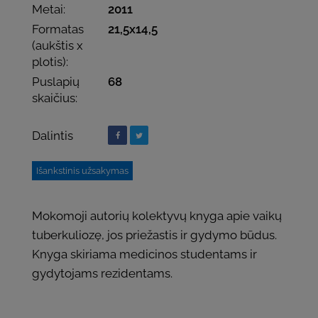
Metai:
2011
Formatas
21,5x14,5
(aukštis x
plotis):
Puslapių
68
skaičius:
Dalintis
Išankstinis užsakymas
Mokomoji autorių kolektyvų knyga apie vaikų
tuberkuliozę, jos priežastis ir gydymo būdus.
Knyga skiriama medicinos studentams ir
gydytojams rezidentams.