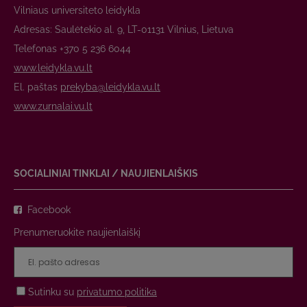
Vilniaus universiteto leidykla
Adresas: Saulėtekio al. 9, LT-01131 Vilnius, Lietuva
Telefonas +370 5 236 6044
www.leidykla.vu.lt
El. paštas
prekyba@leidykla.vu.lt
www.zurnalai.vu.lt
SOCIALINIAI TINKLAI / NAUJIENLAIŠKIS
Facebook
Prenumeruokite naujienlaiškį
Sutinku su
privatumo politika