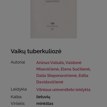
Vaikų tuberkuliozė
Autoriai
Arūnas Valiulis
,
Valdonė
Misevičienė
,
Elena Sučilienė
,
Dalia Steponavičienė
,
Edita
Davidavičienė
Leidykla
Vilniaus universiteto leidykla
Kalba:
lietuvių
Viršelis:
minkštas