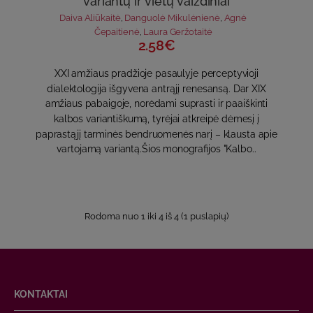
variantų ir vietų vaizdiniai
Daiva Aliūkaitė
,
Danguolė Mikulėnienė
,
Agnė
Čepaitienė
,
Laura Geržotaitė
2.58€
XXI amžiaus pradžioje pasaulyje perceptyvioji
dialektologija išgyvena antrąjį renesansą. Dar XIX
amžiaus pabaigoje, norėdami suprasti ir paaiškinti
kalbos variantiškumą, tyrėjai atkreipė dėmesį į
paprastąjį tarminės bendruomenės narį – klausta apie
vartojamą variantą.Šios monografijos "Kalbo..
Rodoma nuo 1 iki 4 iš 4 (1 puslapių)
KONTAKTAI