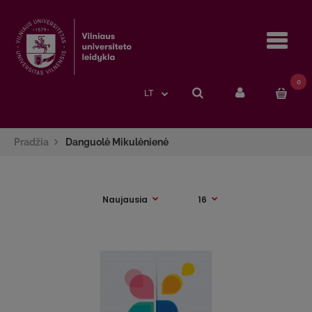
Navi
0
LT
Pradžia
Danguolė Mikulėnienė