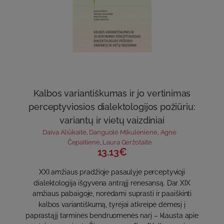
Kalbos variantiškumas ir jo vertinimas
perceptyviosios dialektologijos požiūriu:
variantų ir vietų vaizdiniai
Daiva Aliūkaitė
,
Danguolė Mikulėnienė
,
Agnė
Čepaitienė
,
Laura Geržotaitė
13.13€
XXI amžiaus pradžioje pasaulyje perceptyvioji
dialektologija išgyvena antrąjį renesansą. Dar XIX
amžiaus pabaigoje, norėdami suprasti ir paaiškinti
kalbos variantiškumą, tyrėjai atkreipė dėmesį į
paprastąjį tarminės bendruomenės narį – klausta apie