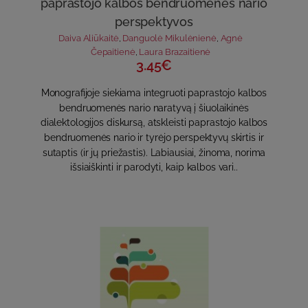
paprastojo kalbos bendruomenės nario
perspektyvos
Daiva Aliūkaitė
,
Danguolė Mikulėnienė
,
Agnė
Čepaitienė
,
Laura Brazaitienė
3.45€
Monografijoje siekiama integruoti paprastojo kalbos
bendruomenės nario naratyvą į šiuolaikinės
dialektologijos diskursą, atskleisti paprastojo kalbos
bendruomenės nario ir tyrėjo perspektyvų skirtis ir
sutaptis (ir jų priežastis). Labiausiai, žinoma, norima
išsiaiškinti ir parodyti, kaip kalbos vari..