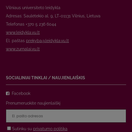
Vilniaus universiteto leidykla
Adresas: Saulėtekio al. 9, LT-01131 Vilnius, Lietuva
Telefonas +370 5 236 6044
www.leidykla.vu.lt
El. paštas
prekyba@leidykla.vu.lt
www.zurnalai.vu.lt
SOCIALINIAI TINKLAI / NAUJIENLAIŠKIS
Facebook
Prenumeruokite naujienlaiškį
Sutinku su
privatumo politika