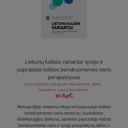
Lietuvių kalbos variantai: tyrėjo ir
paprastojo kalbos bendruomenės nario
perspektyvos
Daiva Aliūkaitė
,
Danguolė Mikulėnienė
,
Agnė
Čepaitienė
,
Laura Brazaitienė
10.64€
Monografijoje siekiama integruoti paprastojo kalbos
bendruomenės nario naratyvą į šiuolaikinės
dialektologijos diskursą, atskleisti paprastojo kalbos
bendruomenės nario ir tyrėjo perspektyvų skirtis ir