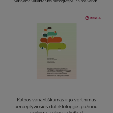
vartojamą variantą.Šios monografijos "Kalbos varian..
Kalbos variantiškumas ir jo vertinimas
perceptyviosios dialektologijos požiūriu: