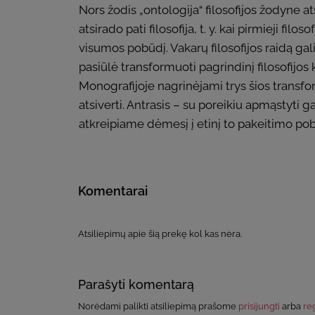
Nors žodis „ontologija“ filosofijos žodyne ats
atsirado pati filosofija, t. y. kai pirmieji fil
visumos pobūdį. Vakarų filosofijos raidą gal
pasiūlė transformuoti pagrindinį filosofijos
Monografijoje nagrinėjami trys šios transfor
atsiverti. Antrasis – su poreikiu apmąstyti g
atkreipiame dėmesį į etinį to pakeitimo pob
Komentarai
Atsiliepimų apie šią prekę kol kas nėra.
Parašyti komentarą
Norėdami palikti atsiliepimą prašome
prisijungti
arba
reg