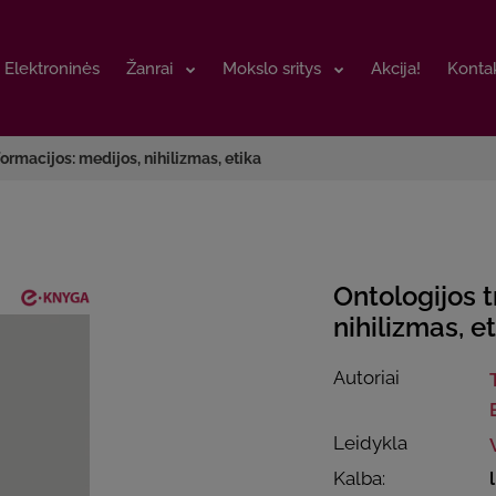
Elektroninės
Elektroninės
Žanrai
Žanrai
Mokslo sritys
Mokslo sritys
Akcija!
Akcija!
Kontak
Kontak
ormacijos: medijos, nihilizmas, etika
Ontologijos t
nihilizmas, e
Autoriai
Leidykla
Kalba: