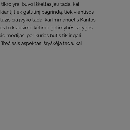
tikro yra, buvo iškeltas jau tada, kai
eikiantį tiek galutinį pagrindą, tiek vientisos
 lūžis čia įvyko tada, kai Immanuelis Kantas
aties to klausimo kėlimo galimybės sąlygas.
 medijas, per kurias būtis tik ir gali
 Trečiasis aspektas išryškėja tada, kai