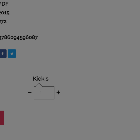
PDF
2015
272
9786094596087
Kiekis
-
+