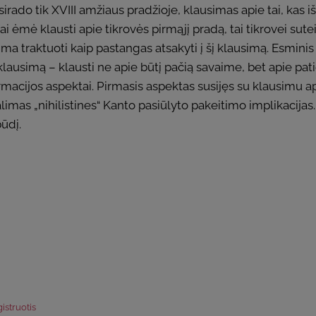
irado tik XVIII amžiaus pradžioje, klausimas apie tai, kas iš 
osofai ėmė klausti apie tikrovės pirmąjį pradą, tai tikrovei sut
ima traktuoti kaip pastangas atsakyti į šį klausimą. Esminis
 klausimą – klausti ne apie būtį pačią savaime, bet apie p
macijos aspektai. Pirmasis aspektas susijęs su klausimu apie
alimas „nihilistines“ Kanto pasiūlyto pakeitimo implikacijas.
ūdį.
istruotis