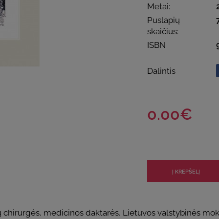
Metai:
Puslapių
skaičius:
ISBN
Dalintis
0.00€
ių chirurgės, medicinos daktarės, Lietuvos valstybinės mok