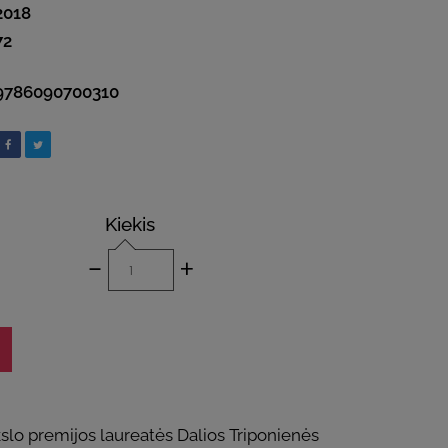
2018
72
9786090700310
Kiekis
-
+
slo premijos laureatės Dalios Triponienės