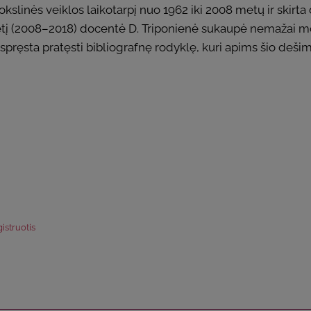
okslinės veiklos laikotarpį nuo 1962 iki 2008 metų ir skir
etį (2008–2018) docentė D. Triponienė sukaupė nemažai mo
spręsta pratęsti bibliografnę rodyklę, kuri apims šio deš
istruotis