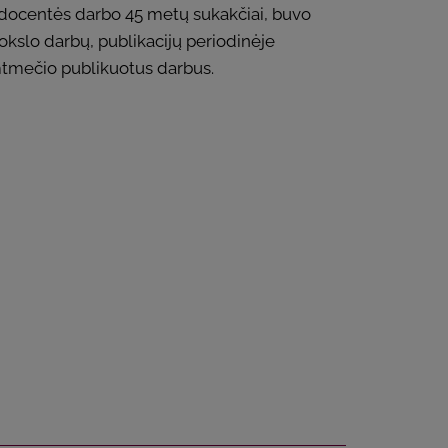
ta docentės darbo 45 metų sukakčiai, buvo
kslo darbų, publikacijų periodinėje
imtmečio publikuotus darbus.