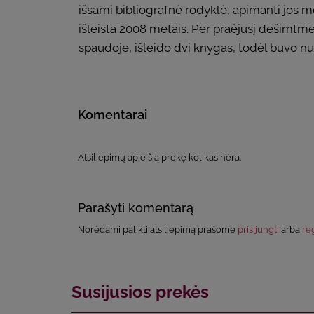
išsami bibliografnė rodyklė, apimanti jos m
išleista 2008 metais. Per praėjusį dešimtm
spaudoje, išleido dvi knygas, todėl buvo nu
Komentarai
Atsiliepimų apie šią prekę kol kas nėra.
Parašyti komentarą
Norėdami palikti atsiliepimą prašome
prisijungti
arba
reg
Susijusios prekės