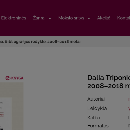
Elektroninės
Elektroninės
Žanrai
Žanrai
Mokslo sritys
Mokslo sritys
Akcija!
Akcija!
Kontak
Kontak
nė. Bibliografijos rodyklė. 2008–2018 metai
Dalia Triponi
2008–2018 m
Autoriai
Leidykla
Kalba:
Formatas: