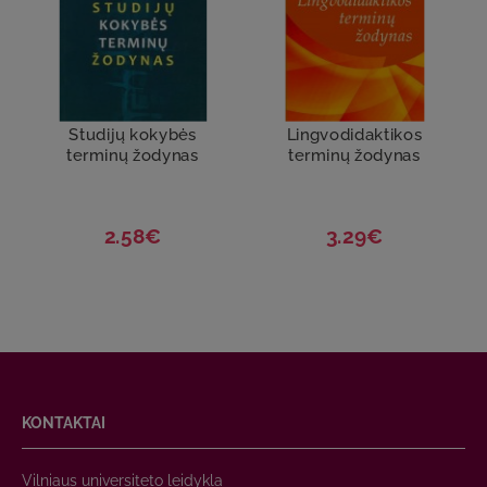
Studijų kokybės
Lingvodidaktikos
terminų žodynas
terminų žodynas
2.58€
3.29€
KONTAKTAI
Vilniaus universiteto leidykla