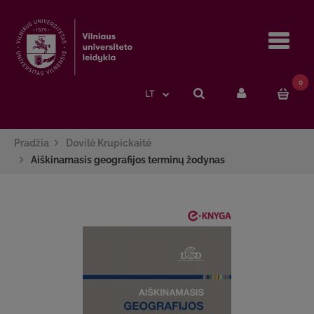
Navi
0
LT
Pradžia
Dovilė Krupickaitė
Aiškinamasis geografijos terminų žodynas