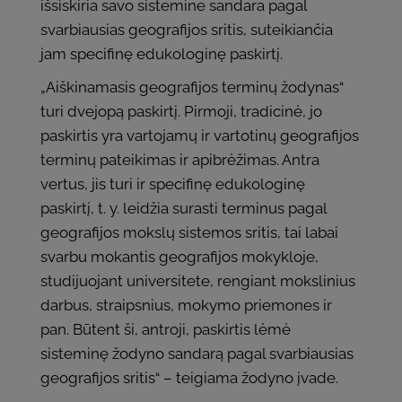
išsiskiria savo sistemine sandara pagal
svarbiausias geografijos sritis, suteikiančia
jam specifinę edukologinę paskirtį.
„Aiškinamasis geografijos terminų žodynas“
turi dvejopą paskirtį. Pirmoji, tradicinė, jo
paskirtis yra vartojamų ir vartotinų geografijos
terminų pateikimas ir apibrėžimas. Antra
vertus, jis turi ir specifinę edukologinę
paskirtį, t. y. leidžia surasti terminus pagal
geografijos mokslų sistemos sritis, tai labai
svarbu mokantis geografijos mokykloje,
studijuojant universitete, rengiant mokslinius
darbus, straipsnius, mokymo priemones ir
pan. Būtent ši, antroji, paskirtis lėmė
sisteminę žodyno sandarą pagal svarbiausias
geografijos sritis“ – teigiama žodyno įvade.