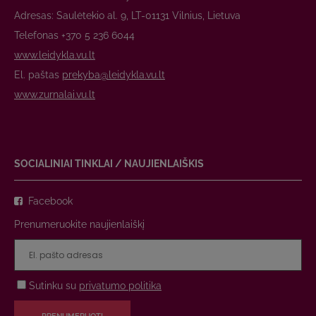
Adresas: Saulėtekio al. 9, LT-01131 Vilnius, Lietuva
Telefonas +370 5 236 6044
www.leidykla.vu.lt
El. paštas
prekyba@leidykla.vu.lt
www.zurnalai.vu.lt
SOCIALINIAI TINKLAI / NAUJIENLAIŠKIS
Facebook
Prenumeruokite naujienlaiškį
Sutinku su
privatumo politika