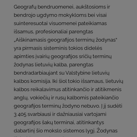
Geografų bendruomenei, aukštosioms ir
bendrojo ugdymo mokykloms bei visai
suinteresuotai visuomenei pateikiamas
išsamus, profesionaliai parengtas
„Aiškinamasis geografijos terminų žodynas“
yra pirmasis sisteminis tokios didelės
apimties įvairių geografijos sričių terminų
žodynas lietuvių kalba, parengtas
bendradarbiaujant su Valstybine lietuvių
kalbos komisija. Iki šiol tokio išsamaus, lietuvių
kalbos reikalavimus atitinkančio ir atitikmenis
anglų, vokiečių ir rusų kalbomis pateikiančio
geografijos terminų žodyno nebuvo. Į jį sudėti
3 405 svarbiausi ir dažniausiai vartojami
geografijos šakų terminai, atitinkantys
dabartinį šio mokslo sistemos lygį. Žodynas