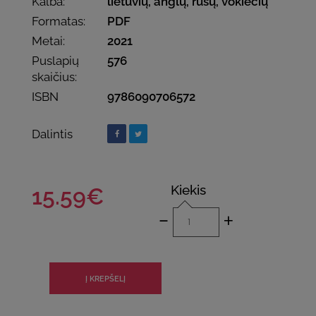
Kalba:
lietuvių, anglų, rusų, vokiečių
Formatas:
PDF
Metai:
2021
Puslapių
576
skaičius:
ISBN
9786090706572
Dalintis
Kiekis
15.59€
-
+