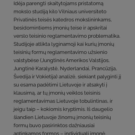
Idėja parengti skaitytojams pristatomą
mokslo studiją kilo Vilniaus universiteto
Privatinės teisės katedros mokslininkams,
besidomintiems įmonių teise ir apskritai
verslo teisinio reglamentavimo problematika.
Studijoje atlikta lyginamoji kai kurių įmonių
teisinių formų reglamentavimo užsienio
valstybėse (Jungtinės Amerikos Valstijos,
Jungtinė Karalystė, Nyderlandai, Prancūzija,
Švedija ir Vokietija) analizė, siekiant palyginti jį
su esama padėtimi Lietuvoje ir atsakyti į
klausimą, ar tų įmonių veiklos teisinis
reglamentavimas Lietuvoje tobulintinas, ir
jeigu taip – kokiomis kryptimis. Iš daugelio
šiandien Lietuvoje žinomų įmonių teisinių
formų buvo pasirinktos dažniausiai
aptinkamos formos – individuali įmonė,