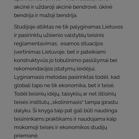
akcinė ir uždaroji akcinė bendrovė, ūkinė
bendrija ir mažoji bendrija.
Studijoje atliktas ne tik palyginamas Lietuvos
ir pasirinktų užsienio valstybių teisinis
reglamentavimas, esamos situacijos
įvertinimas Lietuvoje, bet ir pateikiami
konstruktyvūs jo tobulinimo pasiūlymai bei
rekomendacijos įstatymų leidėjui.
Lyginamasis metodas pasirinktas todėl, kad
globali tapo ne tik ekonomika, bet ir teisė.
Todėl teisinių idėjų, taisyklių ar net ištisinių
teisės institutų „skolinimasis“ tampa įprastu
dalyku. Ši knyga taip pat gali būti naudinga
teisininkams praktikams ir naudojama kaip
mokomoji teisės ir ekonomikos studijų
priemonė.