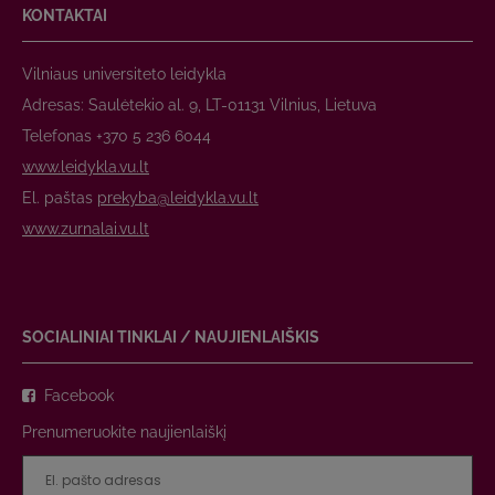
KONTAKTAI
Vilniaus universiteto leidykla
Adresas: Saulėtekio al. 9, LT-01131 Vilnius, Lietuva
Telefonas +370 5 236 6044
www.leidykla.vu.lt
El. paštas
prekyba@leidykla.vu.lt
www.zurnalai.vu.lt
SOCIALINIAI TINKLAI / NAUJIENLAIŠKIS
Facebook
Prenumeruokite naujienlaiškį