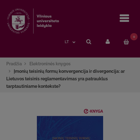
Navi
0
LT
Pradžia
Elektroninės knygos
Įmonių teisinių formų konvergencija ir divergencija: ar
Lietuvos teisinis reglamentavimas yra patrauklus
tarptautiniame kontekste?