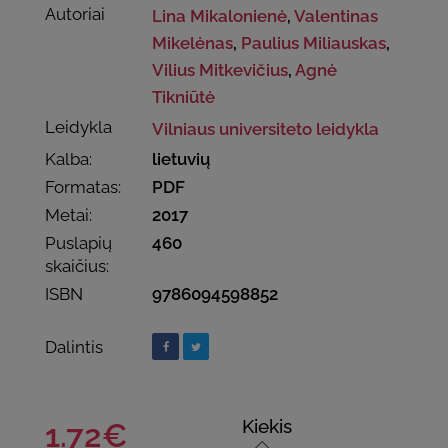
Autoriai
Lina Mikalonienė
,
Valentinas
Mikelėnas
,
Paulius Miliauskas
,
Vilius Mitkevičius
,
Agnė
Tikniūtė
Leidykla
Vilniaus universiteto leidykla
Kalba:
lietuvių
Formatas:
PDF
Metai:
2017
Puslapių
460
skaičius:
ISBN
9786094598852
Dalintis
Kiekis
1.72€