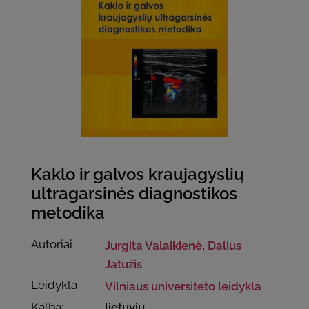
Kaklo ir galvos kraujagyslių
ultragarsinės diagnostikos
metodika
Autoriai
Jurgita Valaikienė
,
Dalius
Jatužis
Leidykla
Vilniaus universiteto leidykla
Kalba:
lietuvių