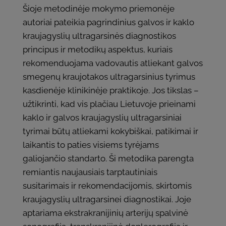
Šioje metodinėje mokymo priemonėje
autoriai pateikia pagrindinius galvos ir kaklo
kraujagyslių ultragarsinės diagnostikos
principus ir metodikų aspektus, kuriais
rekomenduojama vadovautis atliekant galvos
smegenų kraujotakos ultragarsinius tyrimus
kasdienėje klinikinėje praktikoje. Jos tikslas –
užtikrinti, kad vis plačiau Lietuvoje prieinami
kaklo ir galvos kraujagyslių ultragarsiniai
tyrimai būtų atliekami kokybiškai, patikimai ir
laikantis to paties visiems tyrėjams
galiojančio standarto. Ši metodika parengta
remiantis naujausiais tarptautiniais
susitarimais ir rekomendacijomis, skirtomis
kraujagyslių ultragarsinei diagnostikai. Joje
aptariama ekstrakranijinių arterijų spalvinė