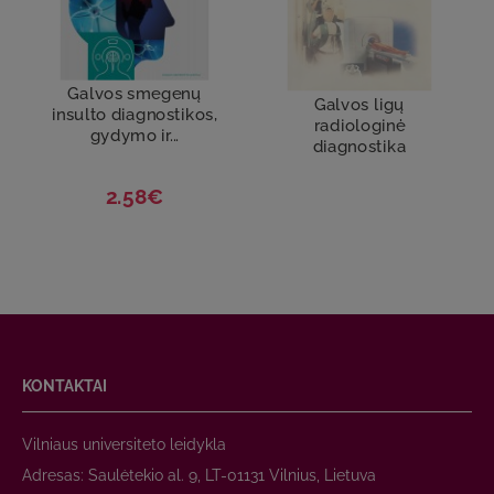
Galvos smegenų
Galvos ligų
insulto diagnostikos,
radiologinė
gydymo ir...
diagnostika
2.58€
KONTAKTAI
Vilniaus universiteto leidykla
Adresas: Saulėtekio al. 9, LT-01131 Vilnius, Lietuva