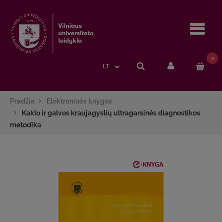
Navi
0
LT
Pradžia
Elektroninės knygos
Kaklo ir galvos kraujagyslių ultragarsinės diagnostikos
metodika