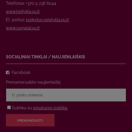
Telefonas +370 5 236 6044
www.leidykla.vu.lt
El. paštas
prekyba@leidykla.vu.lt
www.zurnalai.vu.lt
SOCIALINIAI TINKLAI / NAUJIENLAIŠKIS
Facebook
Prenumeruokite naujienlaiškį
Sutinku su
privatumo politika
PRENUMERUOTI