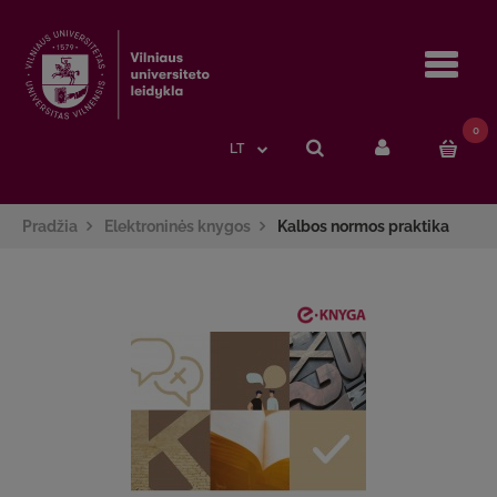
Navi
0
LT
Pradžia
Elektroninės knygos
Kalbos normos praktika