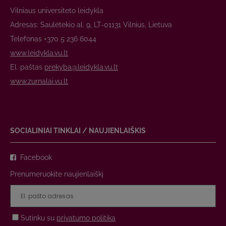
Vilniaus universiteto leidykla
Adresas: Saulėtekio al. 9, LT-01131 Vilnius, Lietuva
Telefonas +370 5 236 6044
www.leidykla.vu.lt
El. paštas
prekyba@leidykla.vu.lt
www.zurnalai.vu.lt
SOCIALINIAI TINKLAI / NAUJIENLAIŠKIS
Facebook
Prenumeruokite naujienlaiškį
Sutinku su
privatumo politika