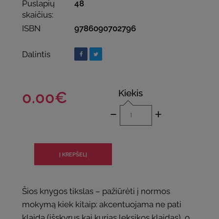
Puslapių
48
skaičius:
ISBN
9786090702796
Dalintis
Kiekis
0.00€
-
+
Šios knygos tikslas – pažiūrėti į normos
mokymą kiek kitaip: akcentuojama ne pati
klaida (išskyrus kai kurias leksikos klaidas), o