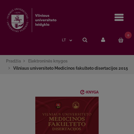
Navi
0
LT
Pradžia
Elektroninės knygos
Vilniaus universiteto Medicinos fakulteto disertacijos 2015