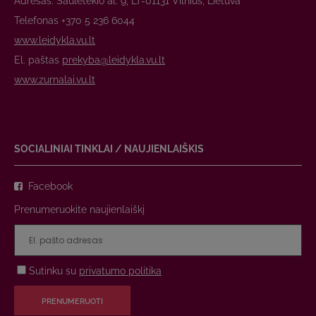
Adresas: Saulėtekio al. 9, LT-01131 Vilnius, Lietuva
Telefonas +370 5 236 6044
www.leidykla.vu.lt
El. paštas
prekyba@leidykla.vu.lt
www.zurnalai.vu.lt
SOCIALINIAI TINKLAI / NAUJIENLAIŠKIS
Facebook
Prenumeruokite naujienlaiškį
Sutinku su
privatumo politika
PRENUMERUOTI