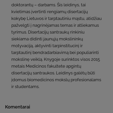
doktorantų – darbams. Šis leidinys, tai
kvietimas įvertinti rengiamų disertacijų
kokybę Lietuvos ir tarptautiniu mąstu, atidžiau
pažvelgti į nagrinėjamas temas ir atliekamus
tyrimus. Disertacijų santraukų rinkiniu
siekiama didinti jaunųjų mokslininkų
motyvaciją, aktyvinti tarpinstitucinį ir
tarptautinį bendradarbiavimą bei populiarinti
mokslinę veiklą. Knygoje surinktos visos 2015
metais Medicinos fakultete apgintų
disertacijų santraukos. Leidinys galėtų būti
įdomus biomedicinos mokslų profesionalams
ir studentams.
Komentarai