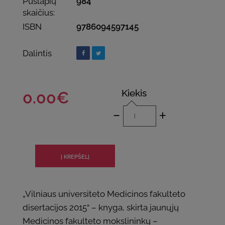
Puslapių
984
skaičius:
ISBN
9786094597145
Dalintis
Kiekis
0.00€
-
+
„Vilniaus universiteto Medicinos fakulteto
disertacijos 2015“ – knyga, skirta jaunųjų
Medicinos fakulteto mokslininkų –