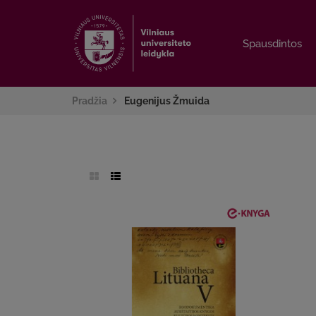
Spausdintos
Spausdintos
Pradžia
Eugenijus Žmuida