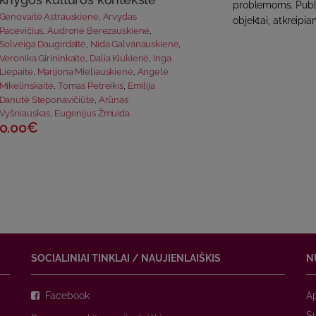
knygos kultūros kontekste
problemoms. Publik
Genovaitė Astrauskienė
,
Arvydas
objektai, atkreipi
Pacevičius
,
Audronė Berezauskienė
,
Solveiga Daugirdaitė
,
Nida Galvanauskienė
,
Veronika Girininkaitė
,
Dalia Kiukienė
,
Inga
Liepaitė
,
Marijona Mieliauskienė
,
Angelė
Mikelinskaitė
,
Tomas Petreikis
,
Emilija
Danutė Steponavičiūtė
,
Arūnas
Vyšniauskas
,
Eugenijus Žmuida
0.00€
SOCIALINIAI TINKLAI / NAUJIENLAIŠKIS
N
Facebook
A
Su