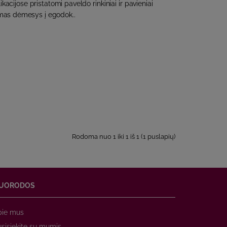
acijose pristatomi paveldo rinkiniai ir pavieniai
amas dėmesys į egodok..
Rodoma nuo 1 iki 1 iš 1 (1 puslapių)
UORODOS
pie mus
sisiekite su mumis