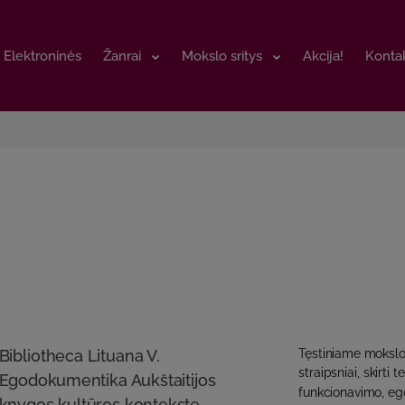
Elektroninės
Elektroninės
Žanrai
Žanrai
Mokslo sritys
Mokslo sritys
Akcija!
Akcija!
Kontak
Kontak
Bibliotheca Lituana V.
Tęstiniame mokslo
straipsniai, skirti
Egodokumentika Aukštaitijos
funkcionavimo, ego