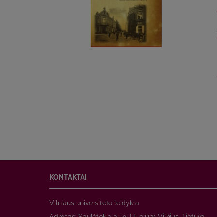
KONTAKTAI
Vilniaus universiteto leidykla
Adresas: Saulėtekio al. 9, LT-01131 Vilnius, Lietuva