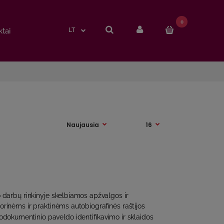
0
0
tai
tai
LT
LT
 darbų rinkinyje skelbiamos apžvalgos ir
 teorinėms ir praktinėms autobiografinės raštijos
dokumentinio paveldo identifikavimo ir sklaidos