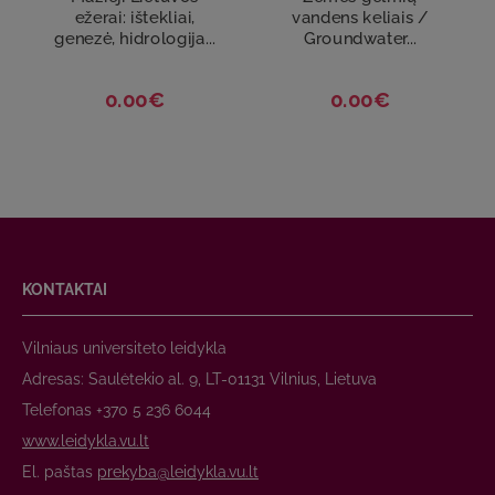
ežerai: ištekliai,
vandens keliais /
genezė, hidrologija...
Groundwater...
0.00€
0.00€
KONTAKTAI
Vilniaus universiteto leidykla
Adresas: Saulėtekio al. 9, LT-01131 Vilnius, Lietuva
Telefonas +370 5 236 6044
www.leidykla.vu.lt
El. paštas
prekyba@leidykla.vu.lt