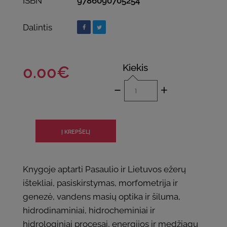
ISBN
9786090705254
Dalintis
Kiekis
0.00€
-
+
Knygoje aptarti Pasaulio ir Lietuvos ežerų
ištekliai, pasiskirstymas, morfometrija ir
genezė, vandens masių optika ir šiluma,
hidrodinaminiai, hidrocheminiai ir
hidrologiniai procesai, energijos ir medžiagų