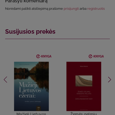
Parašyti komentarą
Norėdami palikti atsiliepimą prašome
prisijungti
arba
registruotis
Susijusios prekės
Mažieji Lietuvos
Žemės gelmių