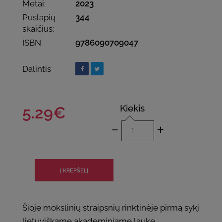
Metai:
2023
Puslapių
344
skaičius:
ISBN
9786090709047
Dalintis
Kiekis
5.29€
-
+
Šioje mokslinių straipsnių rinktinėje pirmą sykį
lietuviškame akademiniame lauke