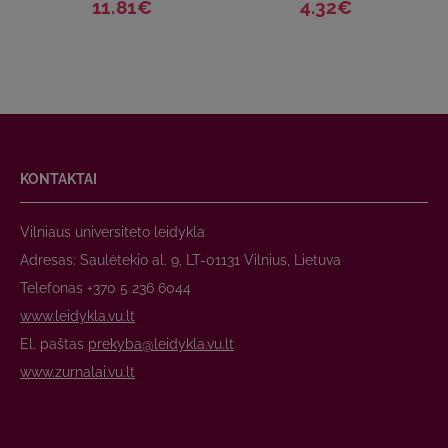
11.81€
4.32€
KONTAKTAI
Vilniaus universiteto leidykla
Adresas: Saulėtekio al. 9, LT-01131 Vilnius, Lietuva
Telefonas +370 5 236 6044
www.leidykla.vu.lt
El. paštas
prekyba@leidykla.vu.lt
www.zurnalai.vu.lt