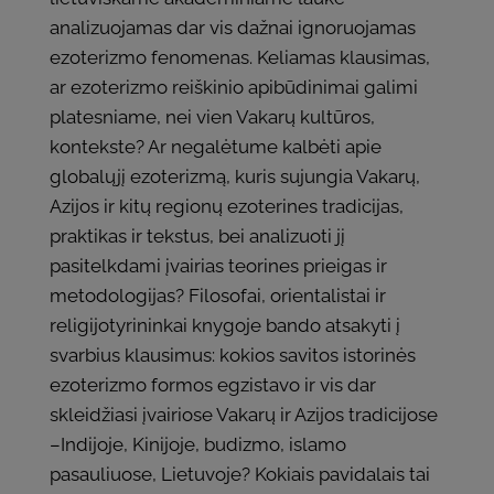
analizuojamas dar vis dažnai ignoruojamas
ezoterizmo fenomenas. Keliamas klausimas,
ar ezoterizmo reiškinio apibūdinimai galimi
platesniame, nei vien Vakarų kultūros,
kontekste? Ar negalėtume kalbėti apie
globalųjį ezoterizmą, kuris sujungia Vakarų,
Azijos ir kitų regionų ezoterines tradicijas,
praktikas ir tekstus, bei analizuoti jį
pasitelkdami įvairias teorines prieigas ir
metodologijas? Filosofai, orientalistai ir
religijotyrininkai knygoje bando atsakyti į
svarbius klausimus: kokios savitos istorinės
ezoterizmo formos egzistavo ir vis dar
skleidžiasi įvairiose Vakarų ir Azijos tradicijose
–Indijoje, Kinijoje, budizmo, islamo
pasauliuose, Lietuvoje? Kokiais pavidalais tai