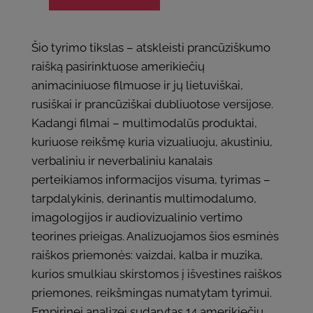
Šio tyrimo tikslas – atskleisti prancūziškumo
raišką pasirinktuose amerikiečių
animaciniuose filmuose ir jų lietuviškai,
rusiškai ir prancūziškai dubliuotose versijose.
Kadangi filmai – multimodalūs produktai,
kuriuose reikšmę kuria vizualiuoju, akustiniu,
verbaliniu ir neverbaliniu kanalais
perteikiamos informacijos visuma, tyrimas –
tarpdalykinis, derinantis multimodalumo,
imagologijos ir audiovizualinio vertimo
teorines prieigas. Analizuojamos šios esminės
raiškos priemonės: vaizdai, kalba ir muzika,
kurios smulkiau skirstomos į išvestines raiškos
priemones, reikšmingas numatytam tyrimui.
Empirinei analizei sudarytas 14 amerikiečių