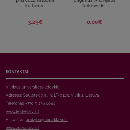
prancūzų kalbos ir
prigimtis. Andrejaus
kultūros...
Tarkovskio...
3.29€
0.00€
KONTAKTAI
Vilniaus universiteto leidykla
Adresas: Saulėtekio al. 9, LT-01131 Vilnius, Lietuva
Telefonas +370 5 236 6044
www.leidykla.vu.lt
El. paštas
prekyba@leidykla.vu.lt
www.zurnalai.vu.lt