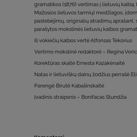
gramatikos (1876) vertimas į lietuvių kalbą.
Mažosios lietuvos tarmių) medžiagos, įdomių 
pastebėjimų, originalių atradimų aprašant, 
parašytos mokslinės lietuvių kalbos gramat
Iš vokiečių kalbos vertė Alfonsas Tekorius
Vertimo mokslinė redaktorė – Regina Ven
Korektūras skaitė Ernesta Kazakėnaitė
Natas ir lietuviškų dainų žodžius perrašė El
Parengė Birutė Kabašinskaitė
Įvadinis straipsnis – Bonifacas Stundžia