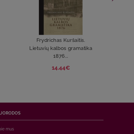
Frydrichas Kuršaitis.
Lie
Lietuvių kalbos gramatika
No
1876...
14.44€
UORODOS
pie mus