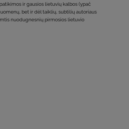
patikimos ir gausios lietuvių kalbos (ypač
omenų, bet ir dėl taiklių, subtilių autoriaus
 imtis nuodugnesnių pirmosios lietuvio