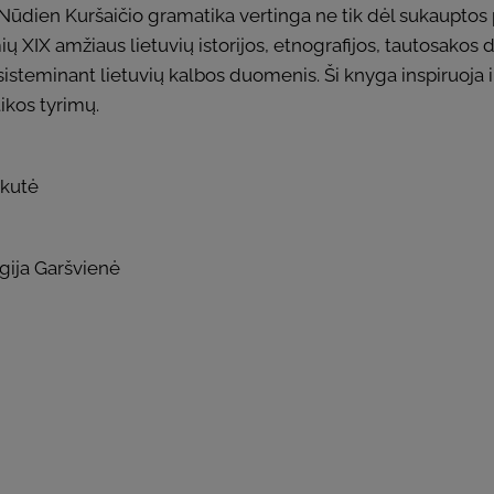
 Nūdien Kuršaičio gramatika vertinga ne tik dėl sukauptos 
XIX amžiaus lietuvių istorijos, etnografijos, tautosakos du
sisteminant lietuvių kalbos duomenis. Ši knyga inspiruoja
ikos tyrimų.
ckutė
igija Garšvienė