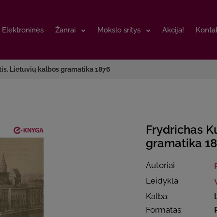
Elektroninės
Elektroninės
Žanrai
Žanrai
Mokslo sritys
Mokslo sritys
Akcija!
Akcija!
Kontak
Kontak
tis. Lietuvių kalbos gramatika 1876
Frydrichas Ku
gramatika 1
Autoriai
Leidykla
Kalba:
Formatas: