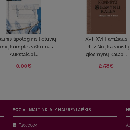
alinis tipologinis lietuvių
XVI–XVIII amžiaus
rmių kompleksiškumas.
lietuviškų kalvinistų
Aukštaičiai...
giesmynų kalba...
0.00€
2.58€
SOCIALINIAI TINKLAI / NAUJIENLAIŠKIS
N
Facebook
A