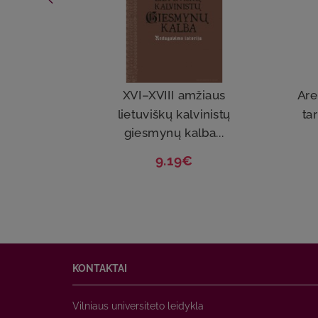
XVI–XVIII amžiaus
Are
lietuviškų kalvinistų
ta
giesmynų kalba...
9.19€
KONTAKTAI
Vilniaus universiteto leidykla