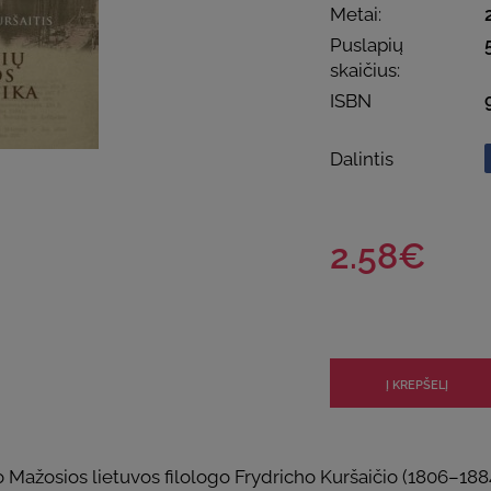
Metai:
Puslapių
skaičius:
ISBN
Dalintis
2.58€
Mažosios lietuvos filologo Frydricho Kuršaičio (1806–1884)