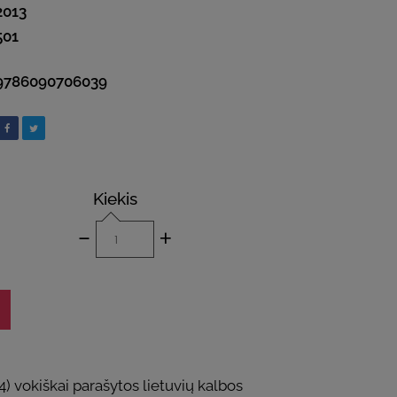
2013
501
9786090706039
Kiekis
-
+
 vokiškai parašytos lietuvių kalbos