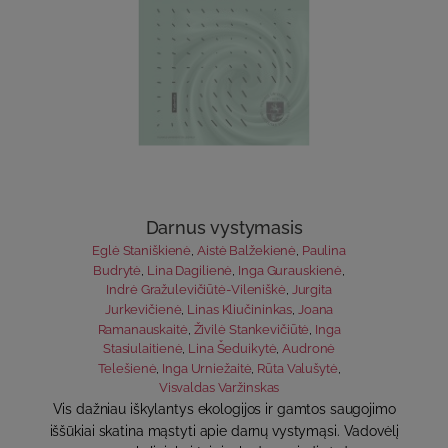
Darnus vystymasis
Eglė Staniškienė
,
Aistė Balžekienė
,
Paulina
Budrytė
,
Lina Dagilienė
,
Inga Gurauskienė
,
Indrė Gražulevičiūtė-Vileniškė
,
Jurgita
Jurkevičienė
,
Linas Kliučininkas
,
Joana
Ramanauskaitė
,
Živilė Stankevičiūtė
,
Inga
Stasiulaitienė
,
Lina Šeduikytė
,
Audronė
Telešienė
,
Inga Urniežaitė
,
Rūta Valušytė
,
Visvaldas Varžinskas
Vis dažniau iškylantys ekologijos ir gamtos saugojimo
iššūkiai skatina mąstyti apie darnų vystymąsi. Vadovėlį