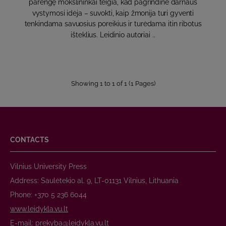
parengę mokslininkai teigia, kad pagrindinė darnaus
vystymosi idėja – suvokti, kaip žmonija turi gyventi
tenkindama savuosius poreikius ir turėdama itin ribotus
išteklius. Leidinio autoriai ..
Showing 1 to 1 of 1 (1 Pages)
CONTACTS
Vilnius University Press
Address: Saulėtekio al. 9, LT-01131 Vilnius, Lithuania
Phone: +370 5 236 6044
www.leidykla.vu.lt
E-mail:
prekyba@leidykla.vu.lt