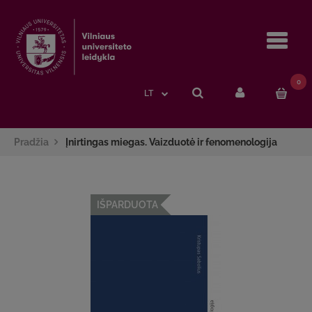
Navi
0
LT
Pradžia
Įnirtingas miegas. Vaizduotė ir fenomenologija
IŠPARDUOTA