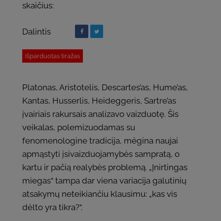
skaičius:
Dalintis
Išparduotas tiražas
Platonas, Aristotelis, Descartes’as, Hume’as,
Kantas, Husserlis, Heideggeris, Sartre’as
įvairiais rakursais analizavo vaizduotę. Šis
veikalas, polemizuodamas su
fenomenologine tradicija, mėgina naujai
apmąstyti įsivaizduojamybės sampratą, o
kartu ir pačią realybės problemą. „Įnirtingas
miegas“ tampa dar viena variacija galutinių
atsakymų neteikiančiu klausimu: „kas vis
dėlto yra tikra?“.