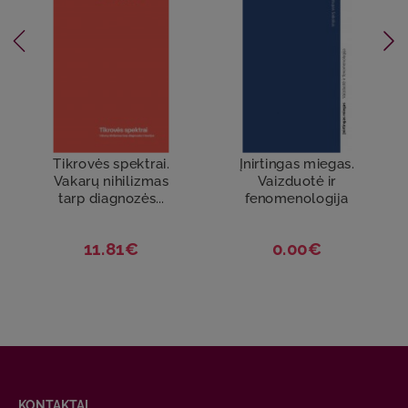
Tikrovės spektrai.
Įnirtingas miegas.
Vakarų nihilizmas
Vaizduotė ir
tarp diagnozės...
fenomenologija
11.81€
0.00€
KONTAKTAI