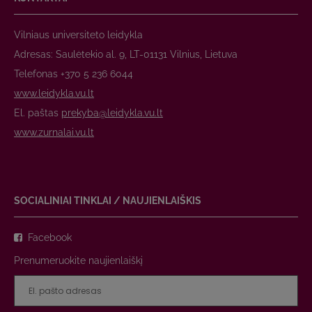
Vilniaus universiteto leidykla
Adresas: Saulėtekio al. 9, LT-01131 Vilnius, Lietuva
Telefonas +370 5 236 6044
www.leidykla.vu.lt
El. paštas
prekyba@leidykla.vu.lt
www.zurnalai.vu.lt
SOCIALINIAI TINKLAI / NAUJIENLAIŠKIS
Facebook
Prenumeruokite naujienlaiškį