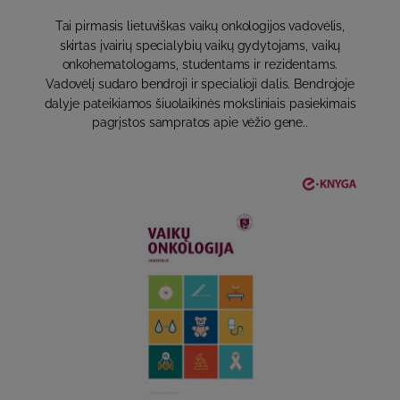
Tai pirmasis lietuviškas vaikų onkologijos vadovėlis,
skirtas įvairių specialybių vaikų gydytojams, vaikų
onkohematologams, studentams ir rezidentams.
Vadovėlį sudaro bendroji ir specialioji dalis. Bendrojoje
dalyje pateikiamos šiuolaikinės moksliniais pasiekimais
pagrįstos sampratos apie vėžio gene..