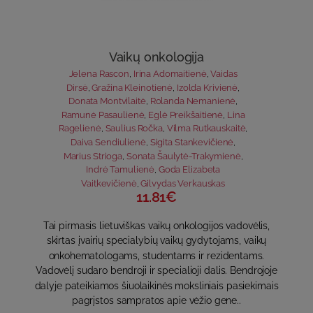
Vaikų onkologija
Jelena Rascon
,
Irina Adomaitienė
,
Vaidas
Dirsė
,
Gražina Kleinotienė
,
Izolda Krivienė
,
Donata Montvilaitė
,
Rolanda Nemanienė
,
Ramunė Pasaulienė
,
Eglė Preikšaitienė
,
Lina
Ragelienė
,
Saulius Ročka
,
Vilma Rutkauskaitė
,
Daiva Sendiulienė
,
Sigita Stankevičienė
,
Marius Strioga
,
Sonata Šaulytė-Trakymienė
,
Indrė Tamulienė
,
Goda Elizabeta
Vaitkevičienė
,
Gilvydas Verkauskas
11.81€
Tai pirmasis lietuviškas vaikų onkologijos vadovėlis,
skirtas įvairių specialybių vaikų gydytojams, vaikų
onkohematologams, studentams ir rezidentams.
Vadovėlį sudaro bendroji ir specialioji dalis. Bendrojoje
dalyje pateikiamos šiuolaikinės moksliniais pasiekimais
pagrįstos sampratos apie vėžio gene..