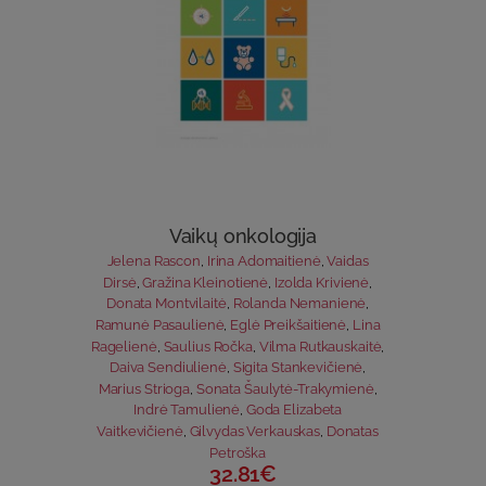
Vaikų onkologija
Jelena Rascon
,
Irina Adomaitienė
,
Vaidas
Dirsė
,
Gražina Kleinotienė
,
Izolda Krivienė
,
Donata Montvilaitė
,
Rolanda Nemanienė
,
Ramunė Pasaulienė
,
Eglė Preikšaitienė
,
Lina
Ragelienė
,
Saulius Ročka
,
Vilma Rutkauskaitė
,
Daiva Sendiulienė
,
Sigita Stankevičienė
,
Marius Strioga
,
Sonata Šaulytė-Trakymienė
,
Indrė Tamulienė
,
Goda Elizabeta
Vaitkevičienė
,
Gilvydas Verkauskas
,
Donatas
Petroška
32.81€