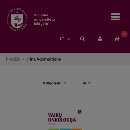
Navi
0
LT
Pradžia
Irina Adomaitienė