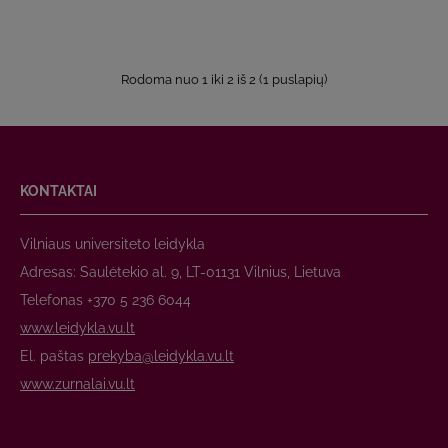
Rodoma nuo 1 iki 2 iš 2 (1 puslapių)
KONTAKTAI
Vilniaus universiteto leidykla
Adresas: Saulėtekio al. 9, LT-01131 Vilnius, Lietuva
Telefonas +370 5 236 6044
www.leidykla.vu.lt
El. paštas
prekyba@leidykla.vu.lt
www.zurnalai.vu.lt