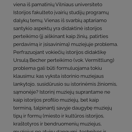
viena iš pamatinių Vilniaus universiteto
Istorijos fakulteto įvairių studijų programų
dalykų temų. Vienas iš svarbių aptariamo
santykio aspektų yra didaktinė istorijos
perteikimo (jį aiškinant kaip žinių, patirties
perdavimą ir įsisavinimą) muziejuje problema.
Perfrazuojant vokiečių istorijos didaktikę
Ursulą Becher perteikimo (vok. Vermittlung)
problema gali būti formuluojama tokiu
klausimu: kas vyksta istorinio muziejaus
lankytojo, susidūrusio su istorinėmis žiniomis,
sąmonėje? Istorinį muziejų suprantame ne
kaip istorijos profilio muziejų, bet kaip
terminą, talpinantį savyje daugybę muziejų
tipų ir formų (miesto ir kultūros istorijos,
kraštotyros ir bendruomenių muziejus,
muziejus po atviru dangumi, technikos ir