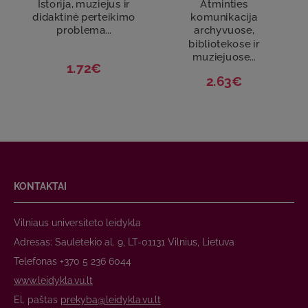
Istorija, muziejus ir
Atminties
didaktinė perteikimo
komunikacija
problema...
archyvuose,
bibliotekose ir
muziejuose...
1.72€
2.63€
KONTAKTAI
Vilniaus universiteto leidykla
Adresas: Saulėtekio al. 9, LT-01131 Vilnius, Lietuva
Telefonas +370 5 236 6044
www.leidykla.vu.lt
El. paštas
prekyba@leidykla.vu.lt