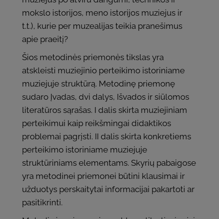
mokslo istorijos, meno istorijos muziejus ir
t.t.), kurie per muzealijas teikia pranešimus
apie praeitį?
Šios metodinės priemonės tikslas yra
atskleisti muziejinio perteikimo istoriniame
muziejuje struktūrą. Metodinę priemonę
sudaro Įvadas, dvi dalys, Išvados ir siūlomos
literatūros sąrašas. I dalis skirta muziejiniam
perteikimui kaip reikšmingai didaktikos
problemai pagrįsti. II dalis skirta konkretiems
perteikimo istoriniame muziejuje
struktūriniams elementams. Skyrių pabaigose
yra metodinei priemonei būtini klausimai ir
užduotys perskaitytai informacijai pakartoti ar
pasitikrinti.