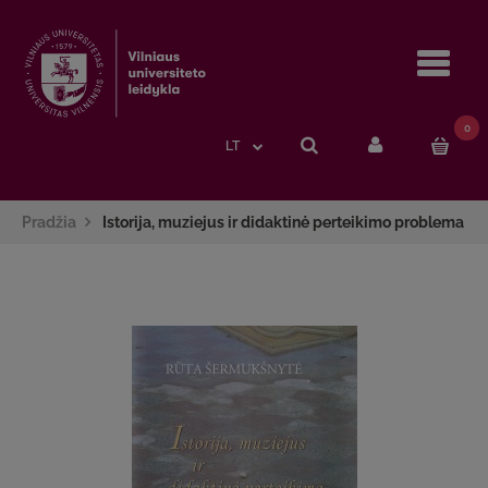
Navi
0
LT
Pradžia
Istorija, muziejus ir didaktinė perteikimo problema