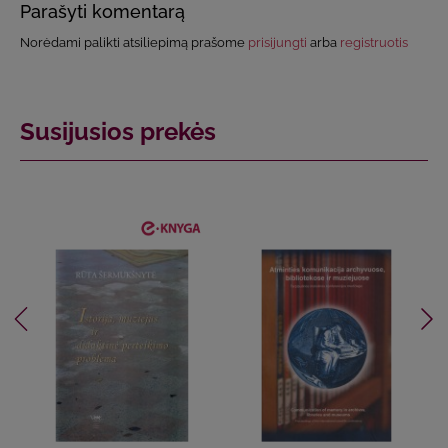
Parašyti komentarą
Norėdami palikti atsiliepimą prašome
prisijungti
arba
registruotis
Susijusios prekės