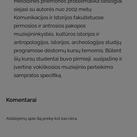
Metodinės priemonės problematika tiesiogiai
siejasi su autorės nuo 2002 metų
Komunikacijos ir Istorijos fakultetuose
pirmosios ir antrosios pakopos
muziejininkystės, kultūros istorijos ir
antropologijos, istorijos, archeologijos studijų
programose dėstomų kursų temomis. Būtent
šių kursų studentai buvo pirmieji, susipažinę ir
įvertinę vokiškosios muziejinio perteikimo
sampratos specifiką.
Komentarai
Atsiliepimų apie šią prekę kol kas nėra.