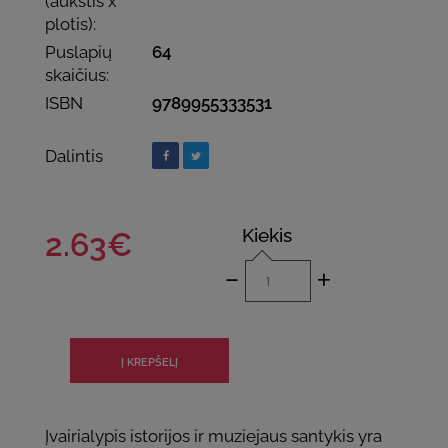
(aukštis x
plotis):
Puslapių
64
skaičius:
ISBN
9789955333531
Dalintis
Kiekis
2.63€
-
+
Įvairialypis istorijos ir muziejaus santykis yra