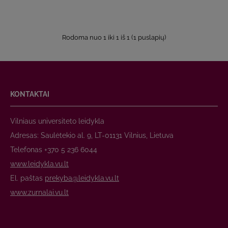
Rodoma nuo 1 iki 1 iš 1 (1 puslapių)
KONTAKTAI
Vilniaus universiteto leidykla
Adresas: Saulėtekio al. 9, LT-01131 Vilnius, Lietuva
Telefonas +370 5 236 6044
www.leidykla.vu.lt
El. paštas
prekyba@leidykla.vu.lt
www.zurnalai.vu.lt