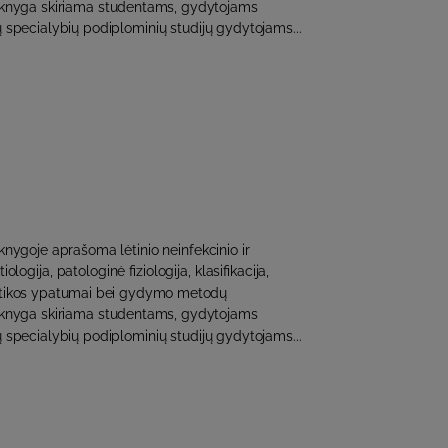
 knyga skiriama studentams, gydytojams
ų specialybių podiplominių studijų gydytojams...
nygoje aprašoma lėtinio neinfekcinio ir
iologija, patologinė fiziologija, klasifikacija,
stikos ypatumai bei gydymo metodų
 knyga skiriama studentams, gydytojams
ų specialybių podiplominių studijų gydytojams...