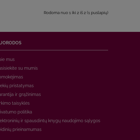
Rodoma nuo 1 iki 2 iš 2 (1 puslapių)
UORODOS
pie mus
sisiekite su mumis
pmokėjimas
ekių pristatymas
rantija ir grąžinimas
rkimo taisyklės
ivatumo politika
ektroninių ir spausdintų knygų naudojimo sąlygos
idinių prieinamumas