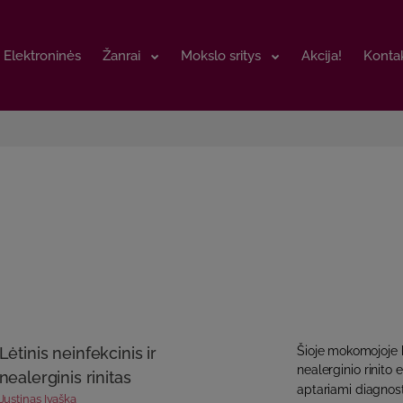
Elektroninės
Elektroninės
Žanrai
Žanrai
Mokslo sritys
Mokslo sritys
Akcija!
Akcija!
Kontak
Kontak
Lėtinis neinfekcinis ir
Šioje mokomojoje k
nealerginio rinito et
nealerginis rinitas
aptariami diagno
Justinas Ivaška