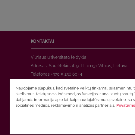
KONTAKTAI
Vilniaus universiteto leidykla
Adresas: Saulėtekio al. 9, LT-01131 Vilnius, Lietuva
Telefonas +370 5 236 6044
www.leidykla.vu.lt
Naudojame slapukus, kad svetainė veiktų tinkamai, suasmenintų tu
El. paštas
prekyba@leidykla.vu.lt
skelbimus, teiktų socialinės medijos funkcijas ir analizuotų srautą. 
www.zurnalai.vu.lt
dalijamės informacija apie tai, kaip naudojatės mūsų svetaine, su 
socialinės medijos, reklamavimo ir analizės partneriais.
Privatumo 