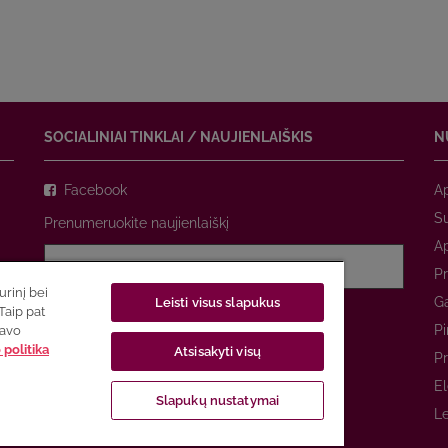
SOCIALINIAI TINKLAI / NAUJIENLAIŠKIS
N
Facebook
A
Su
Prenumeruokite naujienlaiškį
A
Pr
rinį bei
Ga
Leisti visus slapukus
Sutinku su
privatumo politika
Taip pat
Pi
savo
politika
Atsisakyti visų
PRENUMERUOTI
Pr
El
Slapukų nustatymai
Le