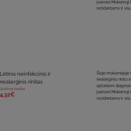
įvairovė.Mokomoji
rezidentams ir vis
Lėtinis neinfekcinis ir
Šioje mokomojoje k
nealerginio rinito et
nealerginis rinitas
aptariami diagno
Justinas Ivaška
įvairovė.Mokomoji
4.32€
rezidentams ir vis