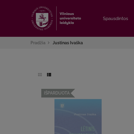
Spausdintos
Spausdintos
Pradžia
Justinas Ivaška
IŠPARDUOTA