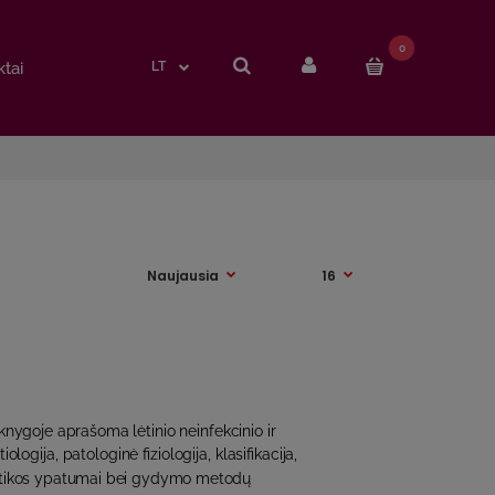
0
0
tai
tai
LT
LT
nygoje aprašoma lėtinio neinfekcinio ir
iologija, patologinė fiziologija, klasifikacija,
stikos ypatumai bei gydymo metodų