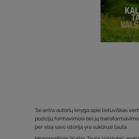
Tai antra autorių knyga apie lietuviškas ver
pozicijų formavimosi bei jų transformavimosi
per visą savo istoriją yra sukūrusi tauta.
Monografijoje "Kalba. Tauta. Valstybė" anal