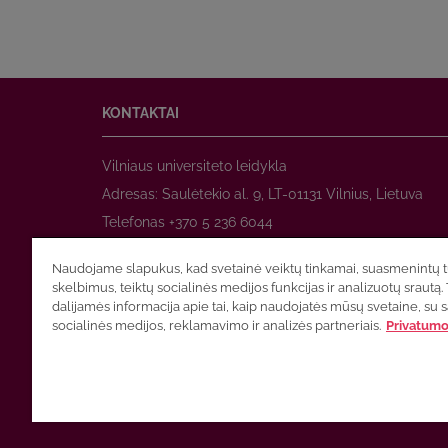
KONTAKTAI
Vilniaus universiteto leidykla
Adresas: Saulėtekio al. 9, LT-01131 Vilnius, Lietuva
Telefonas +370 5 236 6044
www.leidykla.vu.lt
Naudojame slapukus, kad svetainė veiktų tinkamai, suasmenintų tu
El. paštas
prekyba@leidykla.vu.lt
skelbimus, teiktų socialinės medijos funkcijas ir analizuotų srautą. 
www.zurnalai.vu.lt
dalijamės informacija apie tai, kaip naudojatės mūsų svetaine, su 
socialinės medijos, reklamavimo ir analizės partneriais.
Privatumo 