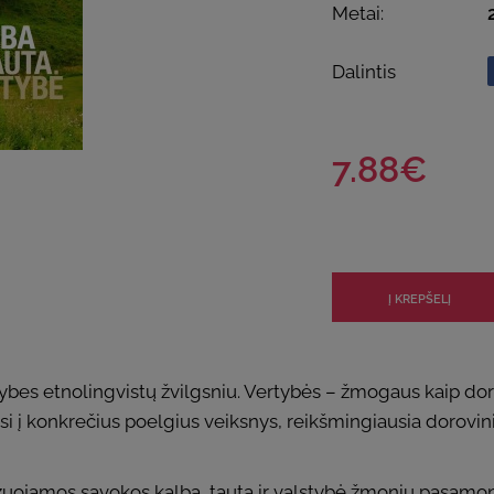
Metai:
Dalintis
7.88€
tybes etnolingvistų žvilgsniu. Vertybės – žmogaus kaip doro
 į konkrečius poelgius veiksnys, reikšmingiausia dorovinio 
izuojamos sąvokos kalba, tauta ir valstybė žmonių pasąmon