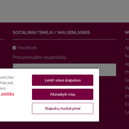
SOCIALINIAI TINKLAI / NAUJIENLAIŠKIS
N
Facebook
A
Su
Prenumeruokite naujienlaiškį
A
Pr
rinį bei
Ga
Leisti visus slapukus
Sutinku su
privatumo politika
Taip pat
Pi
savo
politika
Atsisakyti visų
PRENUMERUOTI
Pr
El
Slapukų nustatymai
Le