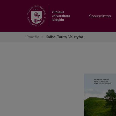
Spausdintos
Spausdintos
Pradžia
Kalba. Tauta. Valstybė