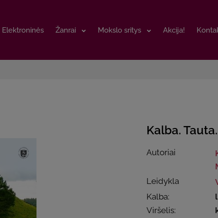
Elektroninės
Elektroninės
Žanrai
Žanrai
Mokslo sritys
Mokslo sritys
Akcija!
Akcija!
Kontak
Kontak
Kalba. Tauta
Autoriai
Leidykla
Kalba:
Viršelis: