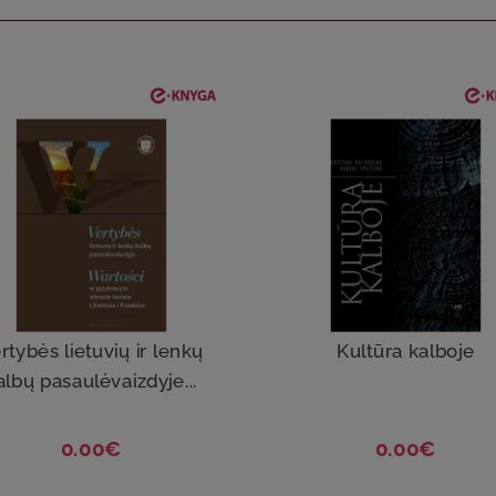
rtybės lietuvių ir lenkų
Kultūra kalboje
albų pasaulėvaizdyje...
0.00€
0.00€