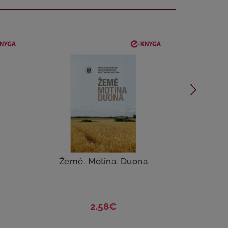
Žemė. Motina. Duona
Ž
2.58€