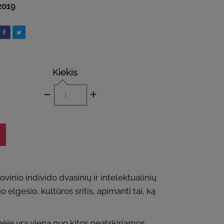
2019
Kiekis
-
+
vinio individo dvasinių ir intelektualinių
elgesio, kultūros sritis, apimanti tai, ką
ėje yra viena nuo kitos neatskiriamos.