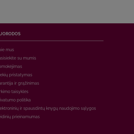
UORODOS
pie mus
sisiekite su mumis
pmokėjimas
ekių pristatymas
rantija ir grąžinimas
rkimo taisyklės
ivatumo politika
ektroninių ir spausdintų knygų naudojimo sąlygos
idinių prieinamumas