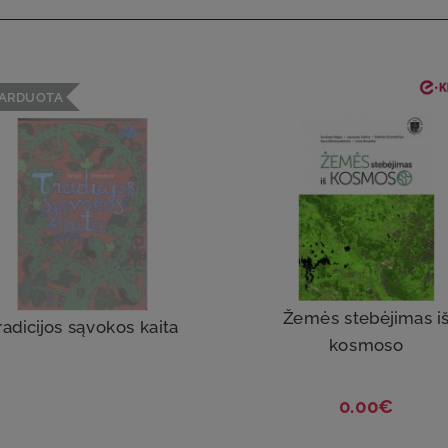
PARDUOTA
Žemės stebėjimas i
radicijos sąvokos kaita
kosmoso
0.00€