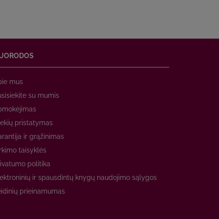
UORODOS
pie mus
sisiekite su mumis
pmokėjimas
ekių pristatymas
rantija ir grąžinimas
rkimo taisyklės
ivatumo politika
ektroninių ir spausdintų knygų naudojimo sąlygos
idinių prieinamumas