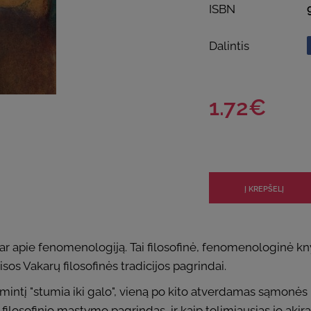
ISBN
Dalintis
1.72€
 ar apie fenomenologiją. Tai filosofinė, fenomenologinė kny
os Vakarų filosofinės tradicijos pagrindai.
, mintį "stumia iki galo", vieną po kito atverdamas sąmonės
 filosofinio mąstymo pagrindas, ir kaip tolimiausias jo akira