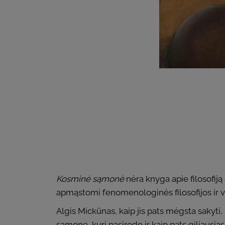
Kosminė sąmonė
nėra knyga apie filosofiją
apmąstomi fenomenologinės filosofijos ir vis
Algis Mickūnas, kaip jis pats mėgsta sakyti
sąmonę, kuri pasirodo ir kaip pats giliausias