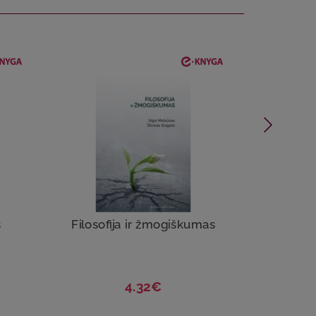
š
Filosofija ir žmogiškumas
Fil
4.32€