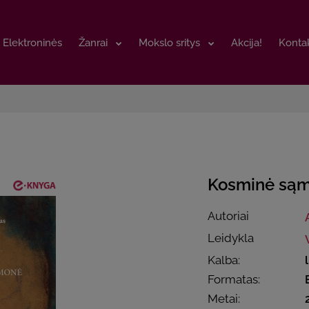
Elektroninės
Elektroninės
Žanrai
Žanrai
Mokslo sritys
Mokslo sritys
Akcija!
Akcija!
Kontak
Kontak
Kosminė są
Autoriai
Leidykla
Kalba:
Formatas:
Metai: