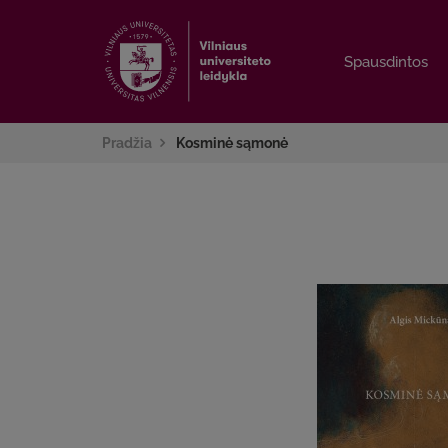
Spausdintos
Spausdintos
Pradžia
Kosminė sąmonė