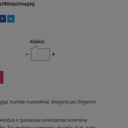
9786090704929
Kiekis
-
+
ga, kurioje nuosekliai, žingsnis po žingsnio
 klodus ir galiausiai prieidamas kosminę
tis. Tai ypatinga sąmonės atvertis, kuri, kaip