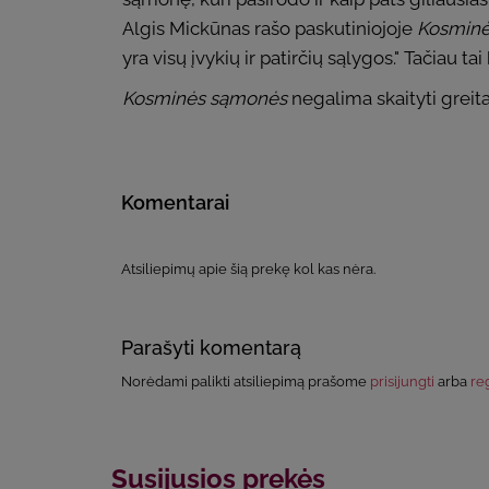
Algis Mickūnas rašo paskutiniojoje
Kosmin
yra visų įvykių ir patirčių sąlygos." Tačiau t
Kosminės sąmonės
negalima skaityti greita
Komentarai
Atsiliepimų apie šią prekę kol kas nėra.
Parašyti komentarą
Norėdami palikti atsiliepimą prašome
prisijungti
arba
reg
Susijusios prekės