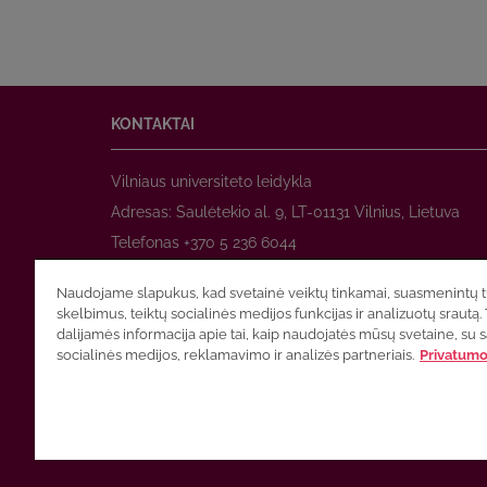
KONTAKTAI
Vilniaus universiteto leidykla
Adresas: Saulėtekio al. 9, LT-01131 Vilnius, Lietuva
Telefonas +370 5 236 6044
www.leidykla.vu.lt
Naudojame slapukus, kad svetainė veiktų tinkamai, suasmenintų tu
El. paštas
prekyba@leidykla.vu.lt
skelbimus, teiktų socialinės medijos funkcijas ir analizuotų srautą. 
www.zurnalai.vu.lt
dalijamės informacija apie tai, kaip naudojatės mūsų svetaine, su 
socialinės medijos, reklamavimo ir analizės partneriais.
Privatumo 