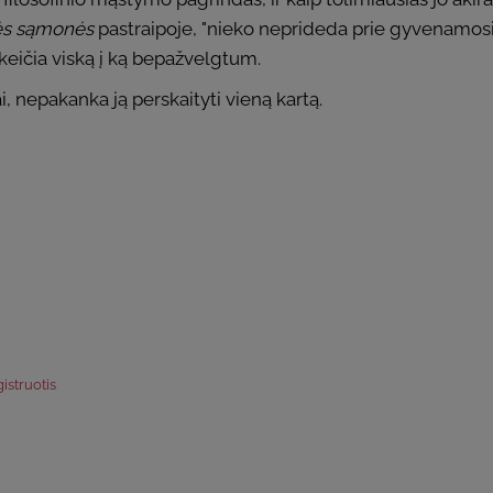
ės sąmonės
pastraipoje, "nieko neprideda prie gyvenamosi
ai keičia viską į ką bepažvelgtum.
i, nepakanka ją perskaityti vieną kartą.
istruotis