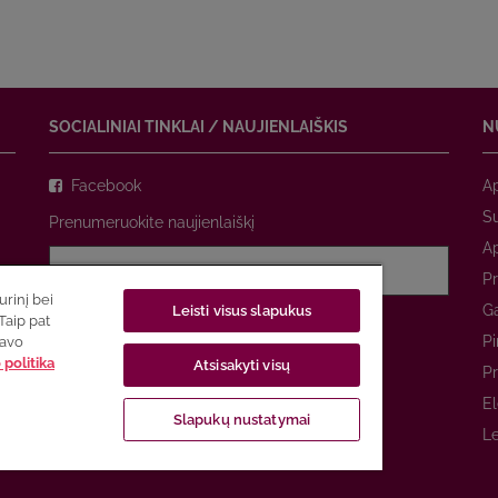
SOCIALINIAI TINKLAI / NAUJIENLAIŠKIS
N
Facebook
A
Su
Prenumeruokite naujienlaiškį
A
Pr
rinį bei
Ga
Leisti visus slapukus
Sutinku su
privatumo politika
Taip pat
Pi
savo
politika
Atsisakyti visų
PRENUMERUOTI
Pr
El
Slapukų nustatymai
Le