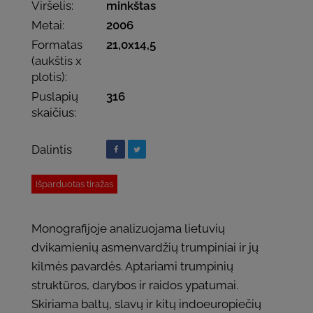
Viršelis:
minkštas
Metai:
2006
Formatas
21,0x14,5
(aukštis x
plotis):
Puslapių
316
skaičius:
Dalintis
Išparduotas tiražas
Monografijoje analizuojama lietuvių
dvikamienių asmenvardžių trumpiniai ir jų
kilmės pavardės. Aptariami trumpinių
struktūros, darybos ir raidos ypatumai.
Skiriama baltų, slavų ir kitų indoeuropiečių