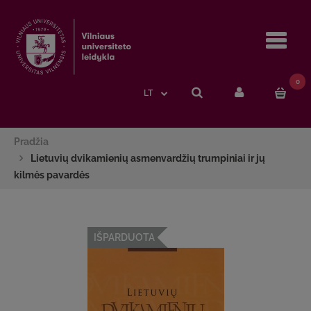
Navi
0
LT
Pradžia
Lietuvių dvikamienių asmenvardžių trumpiniai ir jų
kilmės pavardės
IŠPARDUOTA