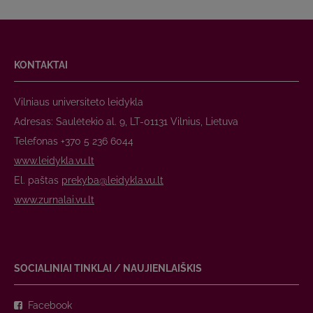
KONTAKTAI
Vilniaus universiteto leidykla
Adresas: Saulėtekio al. 9, LT-01131 Vilnius, Lietuva
Telefonas +370 5 236 6044
www.leidykla.vu.lt
El. paštas
prekyba@leidykla.vu.lt
www.zurnalai.vu.lt
SOCIALINIAI TINKLAI / NAUJIENLAIŠKIS
Facebook